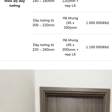
theo độ dày
140 – 180mm
120)mm +
tường
nẹp L6
Hệ khung
Dày tường từ
(45 x
1.000.000đ/bộ
200 – 220mm
200)mm
Hệ khung
Dày tường từ
(45 x
1.100.000đ/bộ
220 – 260mm
200)mm +
nẹp L6