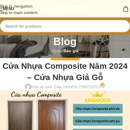
Skip to navigation
MENU
Skip to main content
Blog
Home
/
Báo giá
BÁO GIÁ
,
TIN TỨC
Cửa Nhựa Composite Năm 2024
– Cửa Nhựa Giả Gỗ
0
nhà vệ sinh Cửa nhựa
On 23/02/2023