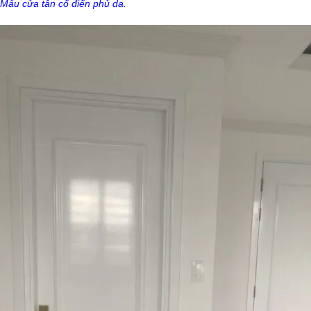
Mẫu cửa tân cổ điển phủ da.