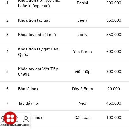
Khóa tròn trơn (có chìa
1
Pasini
200.000
hoặc không chìa)
2
Khóa tròn tay gạt
Jeely
350.000
3
Khóa tay gạt cốt nhỏ
Jeely
550.000
Khóa tròn tay gạt Hàn
4
Yes Korea
600.000
Quốc
Khóa tay gạt Việt Tiệp
5
Việt Tiệp
900.000
04991
6
Bản lề inox
Dày 2.5mm
20.000
7
Tay đẩy hơi
Neo
450.000
8
Tay nắm inox
Đài Loan
100.000
Shop
Sidebar
Cart
My account