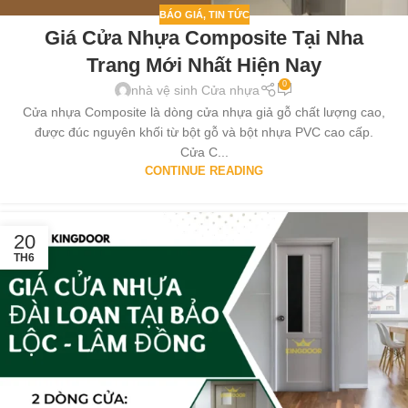
BÁO GIÁ
,
TIN TỨC
Giá Cửa Nhựa Composite Tại Nha
Trang Mới Nhất Hiện Nay
0
nhà vệ sinh Cửa nhựa
Cửa nhựa Composite là dòng cửa nhựa giả gỗ chất lượng cao,
được đúc nguyên khối từ bột gỗ và bột nhựa PVC cao cấp.
Cửa C...
CONTINUE READING
20
TH6