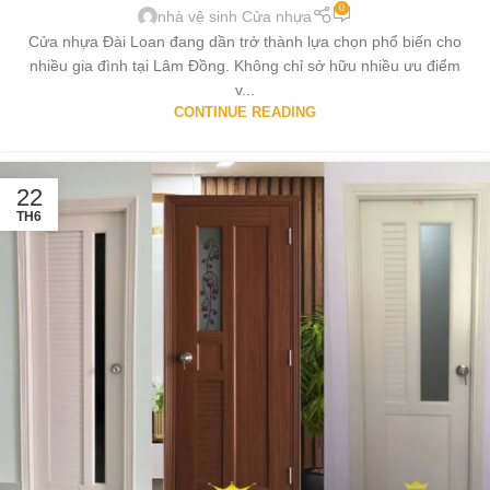
0
nhà vệ sinh Cửa nhựa
Cửa nhựa Đài Loan đang dần trở thành lựa chọn phổ biến cho
nhiều gia đình tại Lâm Đồng. Không chỉ sở hữu nhiều ưu điểm
v...
CONTINUE READING
22
TH6