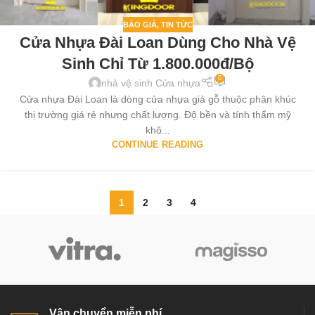
BÁO GIÁ
,
TIN TỨC
Cửa Nhựa Đài Loan Dùng Cho Nhà Vệ
Sinh Chỉ Từ 1.800.000đ/bộ
0
nhà vệ sinh Cửa nhựa
Cửa nhựa Đài Loan là dòng cửa nhựa giả gỗ thuộc phân khúc
thị trường giá rẻ nhưng chất lượng. Độ bền và tính thẩm mỹ
khô...
CONTINUE READING
1
2
3
4
Vận chuyển miễn phí