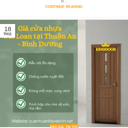
B...
CONTINUE READING
18
TH11
BÁO GIÁ
,
TIN TỨC