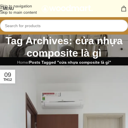
Skip to navigation
MENU
Skip to main content
Tag Archives: cửa nhựa
composite là gì
Home
/
Posts Tagged "cửa nhựa composite là gì"
09
TH12