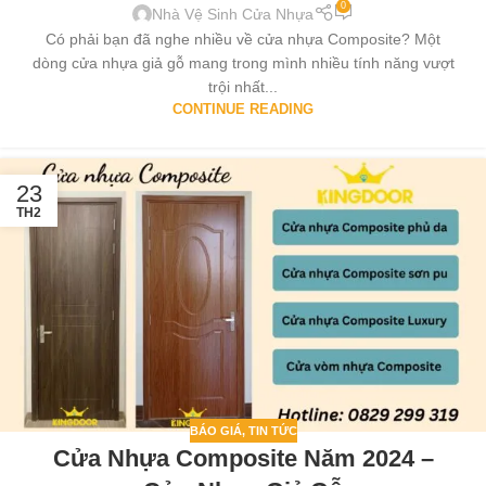
0
Nhà Vệ Sinh Cửa Nhựa
Có phải bạn đã nghe nhiều về cửa nhựa Composite? Một
dòng cửa nhựa giả gỗ mang trong mình nhiều tính năng vượt
trội nhất...
CONTINUE READING
23
TH2
BÁO GIÁ
,
TIN TỨC
Cửa Nhựa Composite Năm 2024 –