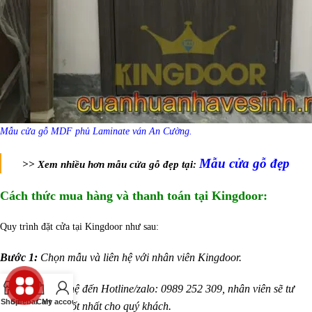
Mẫu cửa gỗ MDF phủ Laminate ván An Cường.
Mẫu cửa gỗ đẹp
>> Xem nhiều hơn mẫu cửa gỗ đẹp tại:
Cách thức mua hàng và thanh toán tại Kingdoor:
Quy trình đặt cửa tại Kingdoor như sau:
Bước 1:
Chọn mẫu và liên hệ với nhân viên Kingdoor.
Bạn có thể liên hệ đến Hotline/zalo: 0989 252 309, nhân viên sẽ tư
Shop
Sidebar
Cart
My account
vấn và báo giá tốt nhất cho quý khách.