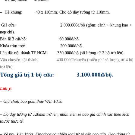
– Hệ khung: 40 x 110mm. Cho độ dày tường từ 110mm.
Giá cửa: 2.090.000đ/bộ (gồm: cánh + khung bao +
nẹp chỉ).
Bản lề 3 cái/bộ: 60.000đ/bộ.
Khóa tròn trơn: 200.000đ/bộ.
L
ắp đặt nội thành TP.HCM: 350.000đ/bộ (số lượng từ 2 bộ trở lên).
Vận chuyển nội thành: 400.000đ/chuyến (miễn phí số lượng từ 4 bộ
trở lên).
Tổng giá trị 1 bộ cửa: 3.100.000đ/bộ.
Lưu ý:
– Giá chưa bao gồm thuế VAT 10%.
– Độ dày tường từ 120mm trở lên, nhân viên sẽ báo giá chính xác theo kích
thước thực tế.
– Về phụ kiện khóa, Kingdoor có nhiều loại từ rẻ đến cao cấp. Dao động từ