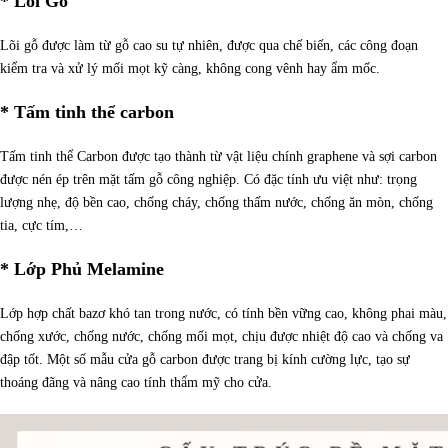
* Lõi Gỗ
Lõi gỗ được làm từ gỗ cao su tự nhiên, được qua chế biến, các công đoạn
kiểm tra và xử lý mối mọt kỹ càng, không cong vênh hay ẩm mốc.
* Tấm tinh thể carbon
Tấm tinh thể Carbon được tạo thành từ vật liệu chính graphene và sợi carbon
được nén ép trên mặt tấm gỗ công nghiệp. Có đặc tính ưu việt như: trọng
lượng nhẹ, độ bền cao, chống cháy, chống thấm nước, chống ăn mòn, chống
tia, cực tím,…
* Lớp Phủ Melamine
Lớp hợp chất bazơ khó tan trong nước, có tính bền vững cao, không phai màu,
chống xước, chống nước, chống mối mọt, chịu được nhiệt độ cao và chống va
đập tốt. Một số mẫu cửa gỗ carbon được trang bị kính cường lực, tạo sự
thoáng đãng và nâng cao tính thẩm mỹ cho cửa.