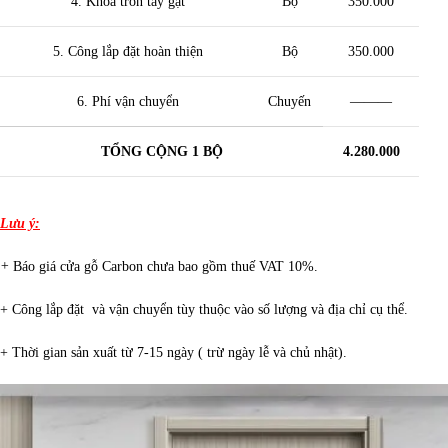
4. Khóa tròn tay gạt
Bộ
350.000
5. Công lắp đặt hoàn thiện
Bộ
350.000
6. Phí vận chuyển
Chuyến
———
TỔNG CỘNG 1 BỘ
4.280.000
Lưu ý:
+
Báo giá cửa gỗ Carbon chưa bao gồm thuế VAT 10%.
+ Công lắp đặt và vận chuyển tùy thuộc vào số lượng và địa chỉ cụ thể.
+ Thời gian sản xuất từ 7-15 ngày ( trừ ngày lễ và chủ nhật).