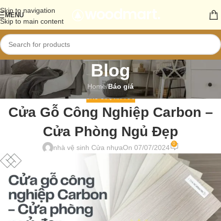
Skip to navigation
MENU
Skip to main content
Blog
Home
/
Báo giá
BÁO GIÁ
,
TIN TỨC
Cửa Gỗ Công Nghiệp Carbon –
Cửa Phòng Ngủ Đẹp
0
nhà vệ sinh Cửa nhựa
On 07/07/2024