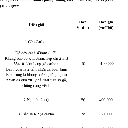
(10×50)mm.
Đơn
Đơn giá
Diễn giải
Vị tính
(vnđ/bộ)
1.Cửa Carbon
Độ dày cánh 40mm (± 2).
Khung bao 35 x 110mm; nẹp chỉ 2 mặt
Bộ
3100.000
55×10 làm bằng gỗ carbon.
Bên ngoài là 2 tấm nhựa carbon 4mm
Bên trong là khung xương bằng gỗ tự
nhiên đã qua xử lý để triệt tiêu sớ gỗ,
chống cong vênh.
2.Nẹp chỉ 2 mặt
Bộ
400.000
3. Bản lề KP (4 cái/bộ)
Bộ
80.000