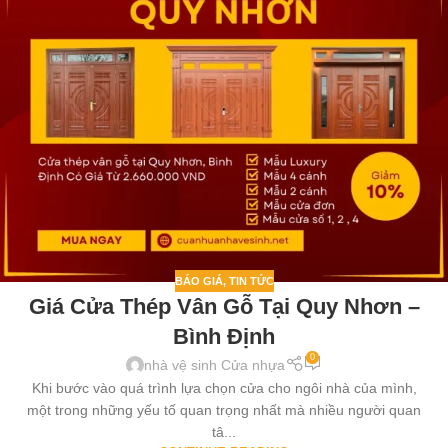
BÁO GIÁ
,
TIN TỨC
Giá Cửa Thép Vân Gỗ Tại Quy Nhơn –
Bình Định
0
nhà vệ sinh Cửa nhựa
Khi bước vào quá trình lựa chọn cửa cho ngôi nhà của mình,
một trong những yếu tố quan trọng nhất mà nhiều người quan
tâ...