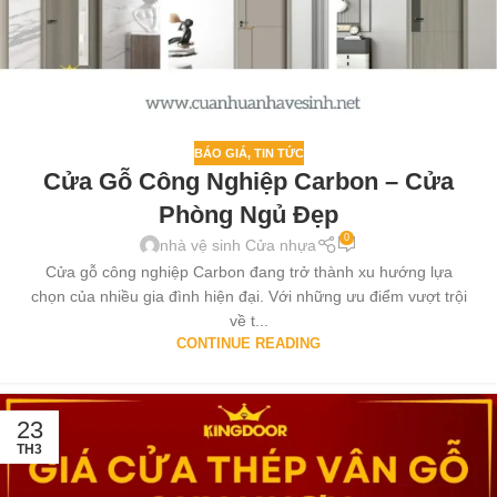
BÁO GIÁ
,
TIN TỨC
Cửa Gỗ Công Nghiệp Carbon – Cửa
Phòng Ngủ Đẹp
0
nhà vệ sinh Cửa nhựa
Cửa gỗ công nghiệp Carbon đang trở thành xu hướng lựa
chọn của nhiều gia đình hiện đại. Với những ưu điểm vượt trội
về t...
CONTINUE READING
23
TH3