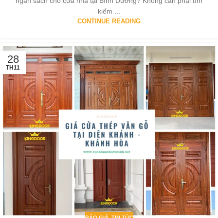
ngân sách cho cửa nhà tại Bình Dương? Không cần phải tìm
kiếm ...
CONTINUE READING
28
TH11
BÁO GIÁ
,
TIN TỨC