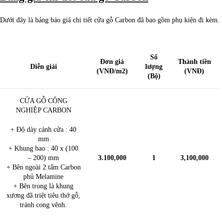
Dưới đây là bảng báo giá chi tiết cửa gỗ Carbon đã bao gồm phụ kiện đi kèm.
Số
Đơn giá
Thành tiền
Diễn giải
lượng
(VNĐ/m2)
(VNĐ)
(Bộ)
CỬA GỖ CÔNG
NGHIỆP CARBON
+ Độ dày cánh cửa : 40
mm
+ Khung bao : 40 x (100
– 200) mm
3.100,000
1
3,100,000
+ Bên ngoài 2 tấm Carbon
phủ Melamine
+ Bên trong là khung
xương đã triệt tiêu thớ gỗ,
tránh cong vênh.