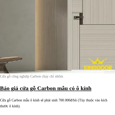
Cửa gỗ công nghiệp Carbon chạy chỉ nhôm
Báo giá cửa gỗ Carbon mẫu có ô kính
Cửa gỗ Carbon mẫu ô kính sẽ phát sinh 700.000đ/bộ (Tùy thuộc vào kích
thước ô kính).