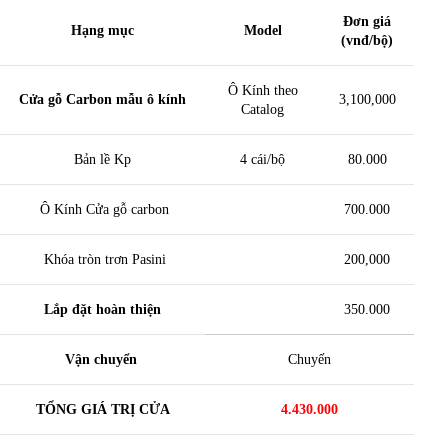
Đơn giá
Hạng mục
Model
(vnđ/bộ)
Ô Kính theo
Cửa gỗ Carbon mẫu ô kính
3,100,000
Catalog
Bản lề Kp
4 cái/bộ
80.000
Ô Kính Cửa gỗ carbon
700.000
Khóa tròn trơn Pasini
200,000
Lắp đặt hoàn thiện
350.000
Vận chuyển
Chuyến
TỔNG GIÁ TRỊ CỬA
4.430.000