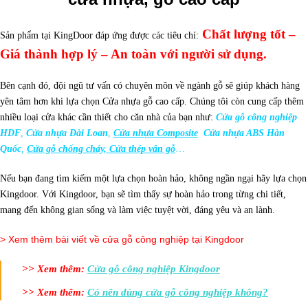
Chất lượng tốt –
Sản phẩm tại KingDoor đáp ứng được các tiêu chí:
Giá thành hợp lý – An toàn với người sử dụng.
Bên cạnh đó, đội ngũ tư vấn có chuyên môn về ngành gỗ sẽ giúp khách hàng
yên tâm hơn khi lựa chọn Cửa nhựa gỗ cao cấp. Chúng tôi còn cung cấp thêm
nhiều loại cửa khác cần thiết cho căn nhà của bạn như:
Cửa gỗ công nghiệp
HDF
,
Cửa nhựa Đài Loan
,
Cửa nhựa Composite
Cửa nhựa ABS Hàn
Quốc
,
Cửa gỗ chống cháy, Cửa thép vân gỗ
…
Nếu bạn đang tìm kiếm một lựa chọn hoàn hảo, không ngần ngại hãy lựa chọn
Kingdoor. Với Kingdoor, bạn sẽ tìm thấy sự hoàn hảo trong từng chi tiết,
mang đến không gian sống và làm việc tuyệt vời, đáng yêu và an lành.
> Xem thêm bài viết về cửa gỗ công nghiệp tại Kingdoor
>> Xem thêm:
Cửa gỗ công nghiệp Kingdoor
>> Xem thêm:
Có nên dùng cửa gỗ công nghiệp không?