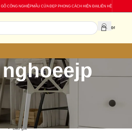
 GỖ CÔNG NGHIỆP
MẪU CỬA ĐẸP PHONG CÁCH HIỆN ĐẠI
LIÊN HỆ
0
₫
 nghoeejp
CATEGORIES
Báo giá