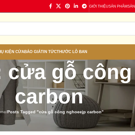
GIỚI THIỆU
SẢN PHẨM
SÀN
HỤ KIỆN CỬA
BÁO GIÁ
TIN TỨC
THƯỚC LỖ BAN
: cửa gỗ công
carbon
ome
/
Posts Tagged "cửa gỗ công nghoeejp carbon"