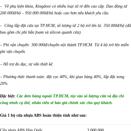
– Về phụ kiện khóa, Kingdoor có nhiều loại từ rẻ đến cao cấp. Dao động từ
200.000đ/bộ – 950.000.000đ/bộ hoặc cao hơn nếu khách yêu cầu.
– Công lắp đặt cửa tại TP.HCM, số lượng từ 2 bộ trở lên là: 350.000đ/bộ (đã
bao gồm chi phí bắn foam và silicon quanh cửa).
– Phí vận chuyển: 300.000đ/chuyến nội thành TP.HCM. Từ 4 bộ trở lên miễn
phí vận chuyển.
– Hỗ trợ đo đạc, tư vấn thiết kế.
– Phương thức thanh toán: đặt cọc 40%, khi giao hàng 40%, lắp đặt xong
20%.
Đặc biệt:
Các đơn hàng ngoài TP.HCM, tùy vào số lượng cửa và địa chỉ
công trình cụ thể, nhân viên sẽ báo giá chính xác cho quý khách.
Giá 1 bộ cửa nhựa ABS hoàn thiện tính như sau:
Cửa nhựa ABS Hàn Quốc 3.000.000