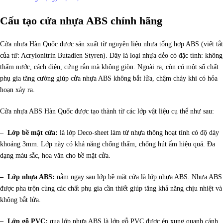
Cấu tạo cửa nhựa ABS chính hãng
Cửa nhựa Hàn Quốc được sản xuất từ nguyên liệu nhựa tổng hợp ABS (viết tắt
của từ: Acrylonitrin Butadien Styren). Đây là loại nhựa dẻo có đặc tính: không
thấm nước, cách điện, cứng rắn mà không giòn. Ngoài ra, còn có một số chất
phụ gia tăng cường giúp cửa nhựa ABS không bắt lửa, chậm cháy khi có hỏa
hoạn xảy ra.
Cửa nhựa ABS Hàn Quốc được tạo thành từ các lớp vật liệu cụ thể như sau:
– Lớp bề mặt cửa:
là lớp Deco-sheet làm từ nhựa thông hoạt tính có độ dày
khoảng 3mm. Lớp này có khả năng chống thấm, chống hút ẩm hiệu quả. Đa
dạng màu sắc, hoa văn cho bề mặt cửa.
– Lớp nhựa ABS:
nằm ngay sau lớp bề mặt cửa là lớp nhựa ABS. Nhựa ABS
được pha trộn cùng các chất phụ gia cần thiết giúp tăng khả năng chịu nhiệt và
không bắt lửa.
– Lớp gỗ PVC:
qua lớp nhựa ABS là lớp gỗ PVC được ép xung quanh cánh