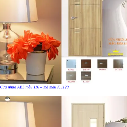
Cửa nhựa ABS mẫu 116 – mã màu K.1129.