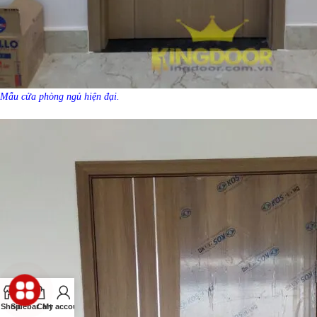
Mẫu cửa phòng ngủ hiện đại.
Shop
Sidebar
Cart
My account