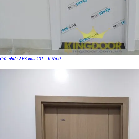
Cửa nhựa ABS mẫu 101 – K.5300.