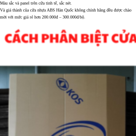
Màu sắc và panel trên cửa tinh tế, sắc nét.
Và giá thành của cửa nhựa ABS Hàn Quốc không chính hãng đều được chào
mời với mức giá rẻ hơn 200.000đ – 300.000đ/bộ.