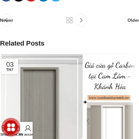
Newer
Older
Related Posts
03
TH7
Shop
Sidebar
Cart
My account