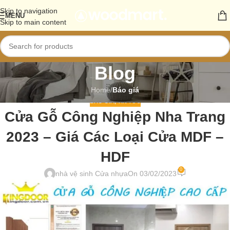
Skip to navigation
MENU
Skip to main content
Blog
Home
/
Báo giá
BÁO GIÁ
,
TIN TỨC
Cửa Gỗ Công Nghiệp Nha Trang
2023 – Giá Các Loại Cửa MDF –
HDF
0
nhà vệ sinh Cửa nhựa
On 03/02/2023