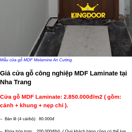
Mẫu cửa gỗ MDF Melamine An Cường.
Giá cửa gỗ công nghiệp MDF Laminate tại
Nha Trang
Cửa gỗ MDF Laminate: 2.850.000đ/m2 ( gồm:
cánh + khung + nẹp chỉ ).
– Bản lề (4 cái/bộ): 80.000đ
– Khóa tròn trơn: 200.000đ/bộ. ( Quý khách hàng cũng có thể lựa