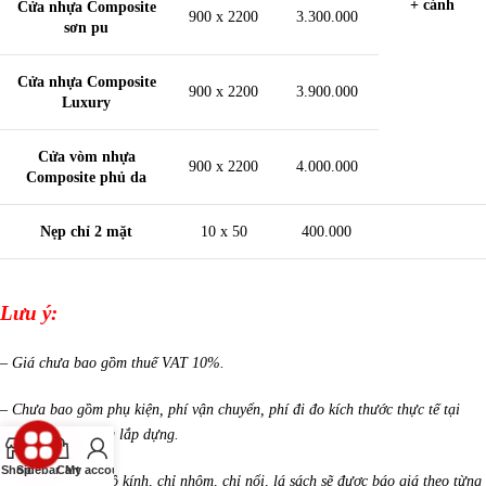
+ cánh
Cửa nhựa Composite
900 x 2200
3.300.000
sơn pu
Cửa nhựa Composite
900 x 2200
3.900.000
Luxury
Cửa vòm nhựa
900 x 2200
4.000.000
Composite phủ da
Nẹp chỉ 2 mặt
10 x 50
400.000
Lưu ý:
– Giá chưa bao gồm thuế VAT 10%.
– Chưa bao gồm phụ kiện, phí vận chuyển, phí đi đo kích thước thực tế tại
công trình và công lắp dựng.
Shop
Sidebar
Cart
My account
– Những mẫu có ô kính, chỉ nhôm, chỉ nổi, lá sách sẽ được báo giá theo từng