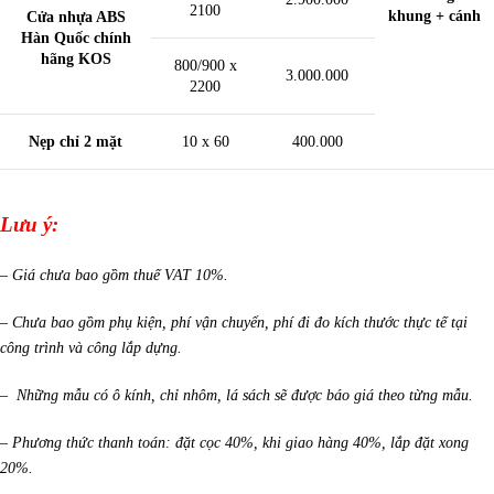
2100
khung + cánh
Cửa nhựa ABS
Hàn Quốc chính
hãng KOS
800/900 x
3.000.000
2200
Nẹp chỉ 2 mặt
10 x 60
400.000
Lưu ý:
– Giá chưa bao gồm thuế VAT 10%.
– Chưa bao gồm phụ kiện, phí vận chuyển, phí đi đo kích thước thực tế tại
công trình và công lắp dựng.
– Những mẫu có ô kính, chỉ nhôm, lá sách sẽ được báo giá theo từng mẫu.
– Phương thức thanh toán: đặt cọc 40%, khi giao hàng 40%, lắp đặt xong
20%.