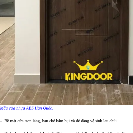
Mẫu cửa nhựa ABS Hàn Quốc.
– Bề mặt cửa trơn láng, hạn chế bám bụi và dễ dàng vệ sinh lau chùi.