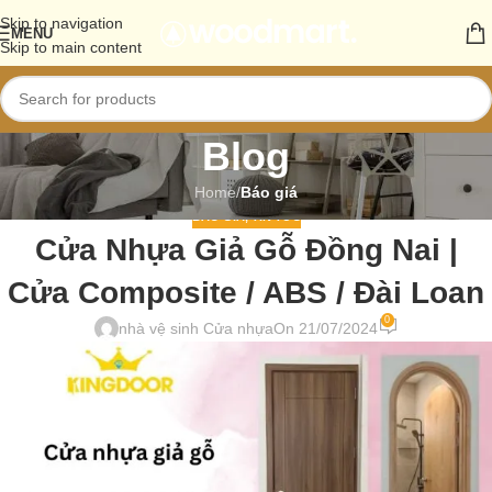
Skip to navigation
MENU
Skip to main content
Blog
Home
/
Báo giá
BÁO GIÁ
,
TIN TỨC
Cửa Nhựa Giả Gỗ Đồng Nai |
Cửa Composite / ABS / Đài Loan
0
nhà vệ sinh Cửa nhựa
On 21/07/2024