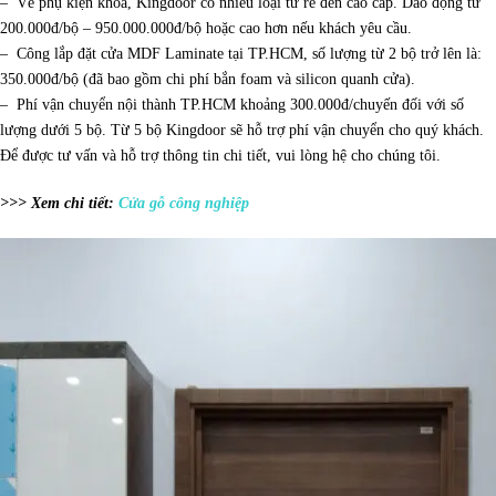
– Về phụ kiện khóa, Kingdoor có nhiều loại từ rẻ đến cao cấp. Dao động từ
200.000đ/bộ – 950.000.000đ/bộ hoặc cao hơn nếu khách yêu cầu.
– Công lắp đặt cửa MDF Laminate tại TP.HCM, số lượng từ 2 bộ trở lên là:
350.000đ/bộ (đã bao gồm chi phí bắn foam và silicon quanh cửa).
– Phí vận chuyển nội thành TP.HCM khoảng 300.000đ/chuyến đối với số
lượng dưới 5 bộ. Từ 5 bộ Kingdoor sẽ hỗ trợ phí vận chuyển cho quý khách.
Để được tư vấn và hỗ trợ thông tin chi tiết, vui lòng hệ cho chúng tôi.
>>> Xem chi tiết:
Cửa gỗ công nghiệp