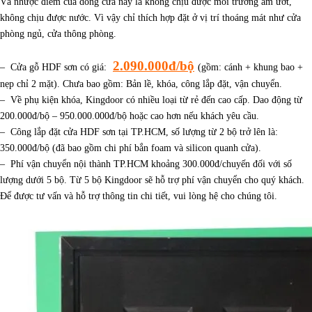
Và nhược điểm của dòng cửa này là không chịu được môi trường ẩm ướt,
không chịu được nước. Vì vậy chỉ thích hợp đặt ở vị trí thoáng mát như cửa
phòng ngủ, cửa thông phòng.
2.090.000đ/bộ
– Cửa gỗ HDF sơn có giá:
(gồm: cánh + khung bao +
nẹp chỉ 2 mặt). Chưa bao gồm: Bản lề, khóa, công lắp đặt, vận chuyển.
– Về phụ kiện khóa, Kingdoor có nhiều loại từ rẻ đến cao cấp. Dao động từ
200.000đ/bộ – 950.000.000đ/bộ hoặc cao hơn nếu khách yêu cầu.
– Công lắp đặt cửa HDF sơn tại TP.HCM, số lượng từ 2 bộ trở lên là:
350.000đ/bộ (đã bao gồm chi phí bắn foam và silicon quanh cửa).
– Phí vận chuyển nội thành TP.HCM khoảng 300.000đ/chuyến đối với số
lượng dưới 5 bộ. Từ 5 bộ Kingdoor sẽ hỗ trợ phí vận chuyển cho quý khách.
Để được tư vấn và hỗ trợ thông tin chi tiết, vui lòng hệ cho chúng tôi.