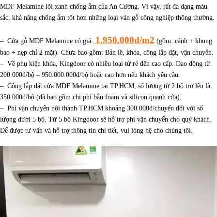
MDF Melamine lõi xanh chống ẩm của An Cường. Vì vậy, rất đa dạng màu
sắc, khả năng chống ẩm tốt hơn những loại ván gỗ công nghiệp thông thường.
1.950.000đ/m2
– Cửa gỗ MDF Melamine có giá:
(gồm: cánh + khung
bao + nẹp chỉ 2 mặt). Chưa bao gồm: Bản lề, khóa, công lắp đặt, vận chuyển.
– Về phụ kiện khóa, Kingdoor có nhiều loại từ rẻ đến cao cấp. Dao động từ
200.000đ/bộ – 950.000.000đ/bộ hoặc cao hơn nếu khách yêu cầu.
– Công lắp đặt cửa MDF Melamine tại TP.HCM, số lượng từ 2 bộ trở lên là:
350.000đ/bộ (đã bao gồm chi phí bắn foam và silicon quanh cửa).
– Phí vận chuyển nội thành TP.HCM khoảng 300.000đ/chuyến đối với số
lượng dưới 5 bộ. Từ 5 bộ Kingdoor sẽ hỗ trợ phí vận chuyển cho quý khách.
Để được tư vấn và hỗ trợ thông tin chi tiết, vui lòng hệ cho chúng tôi.