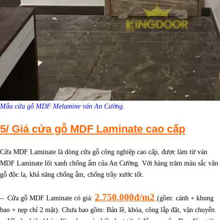
Mẫu cửa gỗ MDF Melamine ván An Cường.
5/ Giá cửa gỗ MDF Laminate cao cấp
Cửa MDF Laminate là dòng cửa gỗ công nghiệp cao cấp, được làm từ ván
MDF Laminate lõi xanh chống ẩm của An Cường. Với hàng trăm màu sắc vân
gỗ độc lạ, khả năng chống ẩm, chống trầy xước tốt.
2.750.000đ/m2
– Cửa gỗ MDF Laminate có giá:
(gồm: cánh + khung
bao + nẹp chỉ 2 mặt). Chưa bao gồm: Bản lề, khóa, công lắp đặt, vận chuyển.