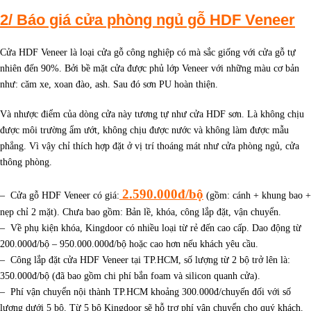
2/ Báo giá cửa phòng ngủ gỗ HDF Veneer
Cửa HDF Veneer là loại cửa gỗ công nghiệp có mà sắc giống với cửa gỗ tự
nhiên đến 90%. Bởi bề mặt cửa được phủ lớp Veneer với những màu cơ bản
như: căm xe, xoan đào, ash. Sau đó sơn PU hoàn thiện.
Và nhược điểm của dòng cửa này tương tự như cửa HDF sơn. Là không chịu
được môi trường ẩm ướt, không chịu được nước và không làm được mẫu
phẳng. Vì vậy chỉ thích hợp đặt ở vị trí thoáng mát như cửa phòng ngủ, cửa
thông phòng.
2.590.000đ/bộ
– Cửa gỗ HDF Veneer có giá:
(gồm: cánh + khung bao +
nẹp chỉ 2 mặt). Chưa bao gồm: Bản lề, khóa, công lắp đặt, vận chuyển.
– Về phụ kiện khóa, Kingdoor có nhiều loại từ rẻ đến cao cấp. Dao động từ
200.000đ/bộ – 950.000.000đ/bộ hoặc cao hơn nếu khách yêu cầu.
– Công lắp đặt cửa HDF Veneer tại TP.HCM, số lượng từ 2 bộ trở lên là:
350.000đ/bộ (đã bao gồm chi phí bắn foam và silicon quanh cửa).
– Phí vận chuyển nội thành TP.HCM khoảng 300.000đ/chuyến đối với số
lượng dưới 5 bộ. Từ 5 bộ Kingdoor sẽ hỗ trợ phí vận chuyển cho quý khách.