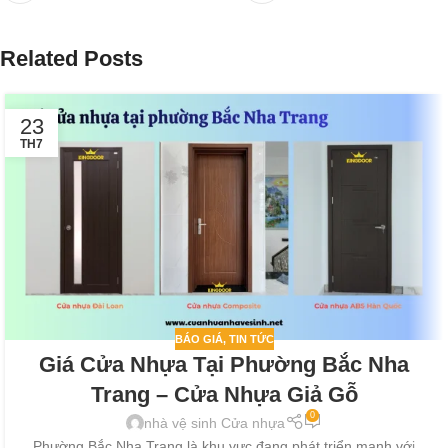
Related Posts
23
TH7
BÁO GIÁ
,
TIN TỨC
Giá Cửa Nhựa Tại Phường Bắc Nha
Trang – Cửa Nhựa Giả Gỗ
0
nhà vệ sinh Cửa nhựa
Phường Bắc Nha Trang là khu vực đang phát triển mạnh với