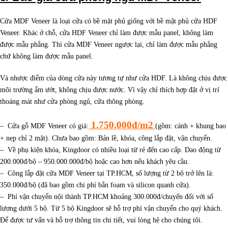
Cửa MDF Veneer là loại cửa có bề mặt phủ giống với bề mặt phủ cửa HDF
Veneer. Khác ở chỗ, cửa HDF Veneer chỉ làm được mẫu panel, không làm
được mẫu phẳng. Thì cửa MDF Veneer ngược lại, chỉ làm được mẫu phẳng
chứ không làm được mẫu panel.
Và nhược điểm của dòng cửa này tương tự như cửa HDF. Là không chịu được
môi trường ẩm ướt, không chịu được nước. Vì vậy chỉ thích hợp đặt ở vị trí
thoáng mát như cửa phòng ngủ, cửa thông phòng.
1.750.000đ/m2
– Cửa gỗ MDF Veneer có giá:
(gồm: cánh + khung bao
+ nẹp chỉ 2 mặt). Chưa bao gồm: Bản lề, khóa, công lắp đặt, vận chuyển.
– Về phụ kiện khóa, Kingdoor có nhiều loại từ rẻ đến cao cấp. Dao động từ
200.000đ/bộ – 950.000.000đ/bộ hoặc cao hơn nếu khách yêu cầu.
– Công lắp đặt cửa MDF Veneer tại TP.HCM, số lượng từ 2 bộ trở lên là:
350.000đ/bộ (đã bao gồm chi phí bắn foam và silicon quanh cửa).
– Phí vận chuyển nội thành TP.HCM khoảng 300.000đ/chuyến đối với số
lượng dưới 5 bộ. Từ 5 bộ Kingdoor sẽ hỗ trợ phí vận chuyển cho quý khách.
Để được tư vấn và hỗ trợ thông tin chi tiết, vui lòng hệ cho chúng tôi.