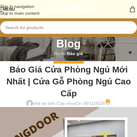
Skip to navigation
MENU
Skip to main content
Blog
Home
/
Báo giá
BÁO GIÁ
,
TIN TỨC
Báo Giá Cửa Phòng Ngủ Mới
Nhất | Cửa Gỗ Phòng Ngủ Cao
Cấp
0
nhà vệ sinh Cửa nhựa
On 09/11/2024