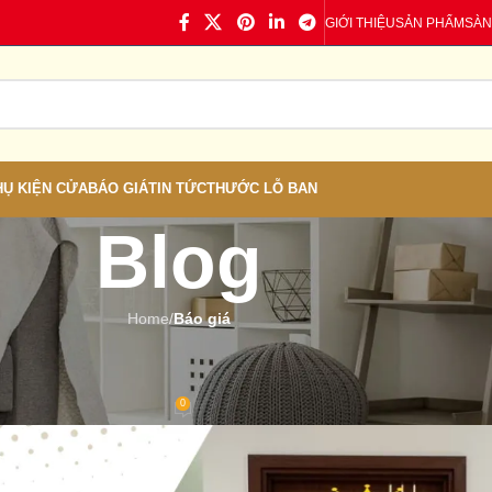
GIỚI THIỆU
SẢN PHẨM
SÀN
HỤ KIỆN CỬA
BÁO GIÁ
TIN TỨC
THƯỚC LỖ BAN
Blog
Home
/
Báo giá
Á
,
TIN TỨC
 Quốc | Báo Giá Cửa Mới Nhất
0
 Cửa nhựa
On 17/11/2024