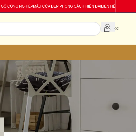
 GỖ CÔNG NGHIỆP
MẪU CỬA ĐẸP PHONG CÁCH HIỆN ĐẠI
LIÊN HỆ
0
₫
CATEGORIES
Báo giá
Tin tức