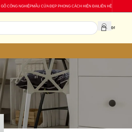
 GỖ CÔNG NGHIỆP
MẪU CỬA ĐẸP PHONG CÁCH HIỆN ĐẠI
LIÊN HỆ
0
₫
CATEGORIES
Báo giá
Tin tức