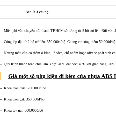
Bản lề 3 cái/bộ
– Miễn phí vận chuyển nội thành TP.HCM số lượng từ 5 bộ trở lên. Đối với c
– Công lắp đặt từ 2 bộ trở lên: 350.000đ/bộ. Chung cư cộng thêm 50.000đ/bộ
– Những mẫu cửa có thêm ô kính, lá sách, chỉ nhôm hoặc ofix sẽ phát sinh chi
– Quy trình thanh toán chia làm 3 đợt: 40% đặt cọc; 40% khi giao hàng; 20% k
Giá một số phụ kiện đi kèm cửa nhựa ABS
– Khóa tròn trơn: 200.000đ/bộ.
– Khóa tròn gạt: 350.000đ/bộ.
– Khóa tay gạt: 600.000đ/bộ