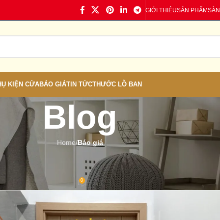
GIỚI THIỆU
SẢN PHẨM
SÀN
HỤ KIỆN CỬA
BÁO GIÁ
TIN TỨC
THƯỚC LỖ BAN
Blog
Home
/
Báo giá
Á
,
TIN TỨC
ại TP.HCM – Báo Giá Mới Nhất
0
 Cửa nhựa
On 12/10/2025