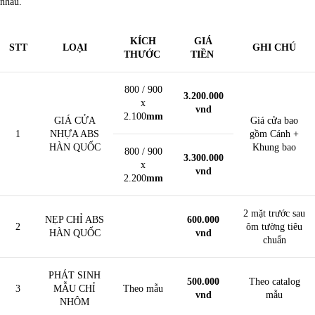
nhau.
KÍCH
GIÁ
STT
LOẠI
GHI CHÚ
THƯỚC
TIỀN
800 / 900
3.200.000
x
vnd
2.100
mm
GIÁ CỬA
Giá cửa bao
1
NHỰA ABS
gồm Cánh +
HÀN QUỐC
Khung bao
800 / 900
3.300.000
x
vnd
2.200
mm
2 mặt trước sau
NẸP CHỈ ABS
600.000
2
ôm tường tiêu
HÀN QUỐC
vnd
chuẩn
PHÁT SINH
500.000
Theo catalog
3
MẪU CHỈ
Theo mẫu
vnd
mẫu
NHÔM