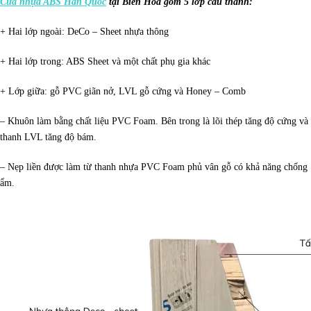
Cửa nhựa ABS Hàn Quốc
tại Biên Hòa gồm 5 lớp cấu thành:
+ Hai lớp ngoài: DeCo – Sheet nhựa thông
+ Hai lớp trong: ABS Sheet và một chất phụ gia khác
+ Lớp giữa: gỗ PVC giãn nở, LVL gỗ cứng và Honey – Comb
– Khuôn làm bằng chất liệu PVC Foam. Bên trong là lõi thép tăng độ cứng và
thanh LVL tăng độ bám.
– Nẹp liền được làm từ thanh nhựa PVC Foam phủ vân gỗ có khả năng chống
ẩm.