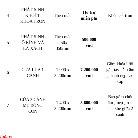
PHÁT SINH
Hổ trợ
4
KHOÉT
Theo mẫu
Khóa cốt tròn
miễn phí
KHÓA TRÒN
PHÁT SINH
Theo mẫu
500.000
5
Ô KÍNH VÀ
250x
vnd
LÁ XÁCH
350
mm
Gồm khóa lưỡi
CỬA LÙA 1
1.000 x
7.200.000
gà , tay nắm âm
6
CÁNH
2.200
mm
vnd
, thanh nẹp cao
cấp
Bao gồm chốt
CỬA 2 CÁNH
1.400 x
5.600.000
âm , nẹp , ron
7
MẸ BỒNG
2.200
mm
vnd
che khe giữa 2
CON
cánh
Lưu ý: