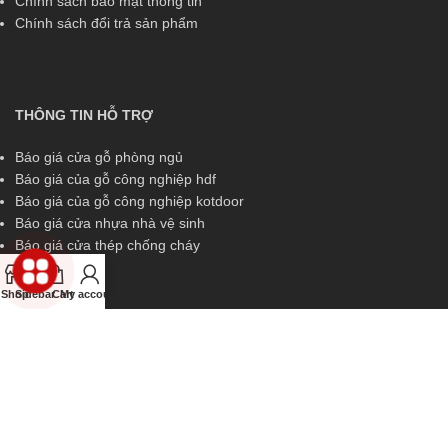
Chính sách bảo mật thông tin
Chính sách đổi trả sản phẩm
THÔNG TIN HỖ TRỢ
Báo giá cửa gỗ phòng ngủ
Báo giá của gỗ công nghiệp hdf
Báo giá của gỗ công nghiệp kotdoor
Báo giá cửa nhựa nhà vệ sinh
Báo giá cửa thép chống cháy
Shop
Sidebar
Cart
My account
THÔNG TIN HỖ TRỢ
Miền Nam:
0829 299 319
Miền Trung:
0829 299 319
Miền Bắc:
0989 252 309
Kinh doanh:
diem.kingdoor@gmail.com