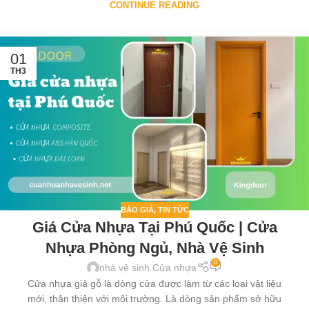
CONTINUE READING
01
TH3
BÁO GIÁ
,
TIN TỨC
Giá Cửa Nhựa Tại Phú Quốc | Cửa
Nhựa Phòng Ngủ, Nhà Vệ Sinh
0
nhà vệ sinh Cửa nhựa
Cửa nhựa giả gỗ là dòng cửa được làm từ các loại vật liệu
mới, thân thiện với môi trường. Là dòng sản phẩm sở hữu