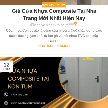
BÁO GIÁ
,
TIN TỨC
Giá Cửa Nhựa Composite Tại Nha
Trang Mới Nhất Hiện Nay
0
nhà vệ sinh Cửa nhựa
Cửa nhựa Composite là dòng cửa nhựa giả gỗ chất lượng cao,
được đúc nguyên khối từ bột gỗ và bột nhựa PVC cao cấp.
Cửa C...
CONTINUE READING
12
TH12