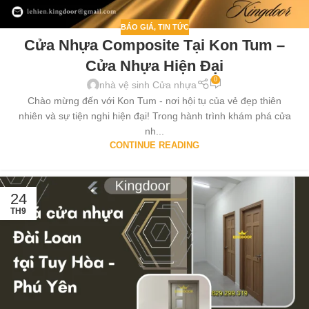
BÁO GIÁ
,
TIN TỨC
Cửa Nhựa Composite Tại Kon Tum –
Cửa Nhựa Hiện Đại
0
nhà vệ sinh Cửa nhựa
Chào mừng đến với Kon Tum - nơi hội tụ của vẻ đẹp thiên
nhiên và sự tiện nghi hiện đại! Trong hành trình khám phá cửa
nh...
CONTINUE READING
24
TH9