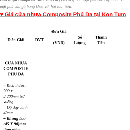
mặt phủ vân gỗ bóng khác với hai loại trên.
♥ Giá cửa nhựa Composite Phủ Da tại Kon Tum
Đơn Giá
Số
Thành
Diễn Giải
ĐVT
(VNĐ)
Lượng
Tiền
CỬA NHỰA
COMPOSTIE
PHỦ DA
– Kích thước:
900 x
2.200mm trở
xuống
– Độ dày cánh
40mm
– Khung bao
(45 X 90)mm
tăng giảm