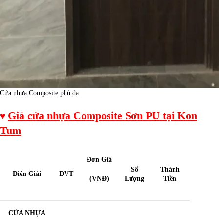
Cửa nhựa Composite phủ da
Giá cửa nhựa Composite Sơn PU tại Kon
♥
Tum
Đơn Giá
Số
Thành
Diễn Giải
ĐVT
(VNĐ)
Lượng
Tiền
CỬA NHỰA