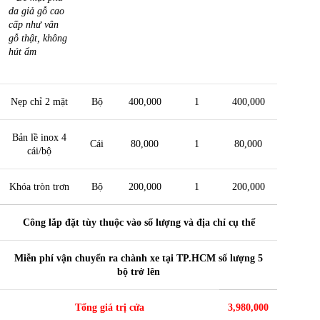
da giả gỗ cao
cấp như vân
gỗ thật, không
hút ẩm
Nẹp chỉ 2 mặt
Bộ
400,000
1
400,000
Bản lề inox 4
Cái
80,000
1
80,000
cái/bộ
Khóa tròn trơn
Bộ
200,000
1
200,000
Công lắp đặt tùy thuộc vào số lượng và địa chỉ cụ thể
Miễn phí vận chuyển ra chành xe tại TP.HCM số lượng 5
bộ trở lên
Tổng giá trị cửa
3,980,000