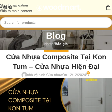
Skip to navigation
MENU
Skip to main content
Blog
Home
/
Báo giá
BÁO GIÁ
,
TIN TỨC
Cửa Nhựa Composite Tại Kon
Tum – Cửa Nhựa Hiện Đại
0
nhà vệ sinh Cửa nhựa
On 12/12/2024