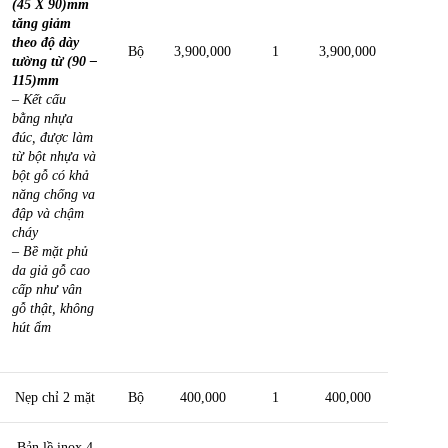
(45 X 90)mm
tăng giảm
theo độ dày
Bộ
3,900,000
1
3,900,000
tường từ (90 –
115)mm
– Kết cấu
bằng nhựa
đúc, được làm
từ bột nhựa và
bột gỗ có khả
năng chống va
đập và chậm
cháy
– Bề mặt phủ
da giả gỗ cao
cấp như vân
gỗ thật, không
hút ẩm
Nẹp chỉ 2 mặt
Bộ
400,000
1
400,000
Bản lề inox 4