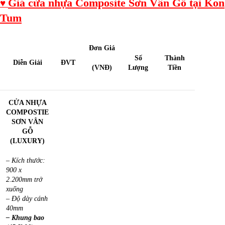
Giá cửa nhựa Composite Sơn Vân Gỗ tại Kon
♥
Tum
Đơn Giá
Số
Thành
Diễn Giải
ĐVT
(VNĐ)
Lượng
Tiền
CỬA NHỰA
COMPOSTIE
SƠN VÂN
GỖ
(LUXURY)
– Kích thước:
900 x
2.200mm trở
xuống
– Độ dày cánh
40mm
– Khung bao