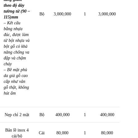
theo độ dày
tường từ (90 –
Bộ
3,000,000
1
3,000,000
115)mm
– Kết cấu
bằng nhựa
đúc, được làm
từ bột nhựa và
bột gỗ có khả
năng chống va
đập và chậm
cháy
– Bề mặt phủ
da giả gỗ cao
cấp như vân
gỗ thật, không
hút ẩm
Nẹp chỉ 2 mặt
Bộ
400,000
1
400,000
Bản lề inox 4
Cái
80,000
1
80,000
cái/bộ