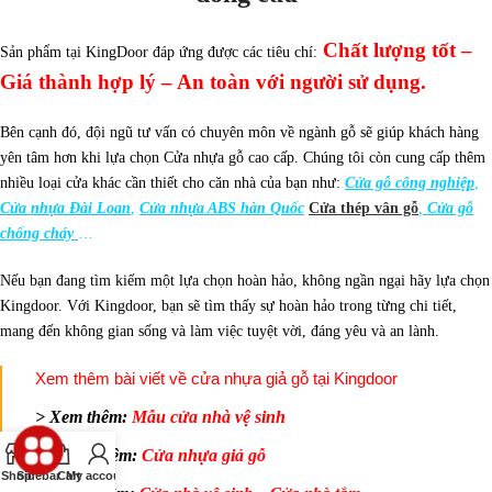
Chất lượng tốt –
Sản phẩm tại KingDoor đáp ứng được các tiêu chí:
Giá thành hợp lý – An toàn với người sử dụng.
Bên cạnh đó, đội ngũ tư vấn có chuyên môn về ngành gỗ sẽ giúp khách hàng
yên tâm hơn khi lựa chọn Cửa nhựa gỗ cao cấp.
Chúng tôi còn cung cấp thêm
nhiều loại cửa khác cần thiết cho căn nhà của bạn như:
Cửa gỗ công nghiệp
,
Cửa nhựa Đài Loan
,
Cửa nhựa ABS hàn Quốc
Cửa thép vân gỗ
,
Cửa gỗ
chống cháy
…
Nếu bạn đang tìm kiếm một lựa chọn hoàn hảo, không ngần ngại hãy lựa chọn
Kingdoor. Với Kingdoor, bạn sẽ tìm thấy sự hoàn hảo trong từng chi tiết,
mang đến không gian sống và làm việc tuyệt vời, đáng yêu và an lành.
Xem thêm bài viết về cửa nhựa giả gỗ tại Kingdoor
> Xem thêm:
Mẫu cửa nhà vệ sinh
>> Xem thêm:
Cửa nhựa giả gỗ
Shop
Sidebar
Cart
My account