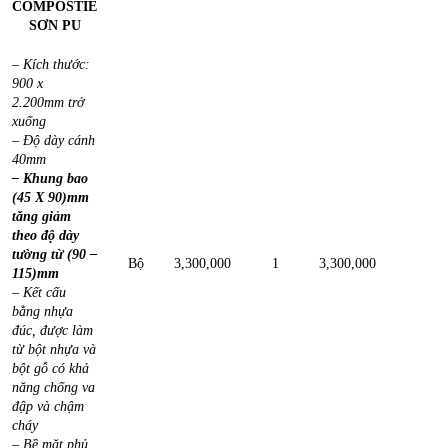
COMPOSTIE
SƠN PU
– Kích thước:
900 x
2.200mm trở
xuống
– Độ dày cánh
40mm
– Khung bao
(45 X 90)mm
tăng giảm
theo độ dày
tường từ (90 –
Bộ
3,300,000
1
3,300,000
115)mm
– Kết cấu
bằng nhựa
đúc, được làm
từ bột nhựa và
bột gỗ có khả
năng chống va
đập và chậm
cháy
– Bề mặt phủ