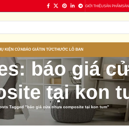
GIỚI THIỆU
SẢN PHẨM
SÀN
HỤ KIỆN CỬA
BÁO GIÁ
TIN TỨC
THƯỚC LỖ BAN
es: báo giá c
site tại kon 
osts Tagged "báo giá cửa nhựa composite tại kon tum"