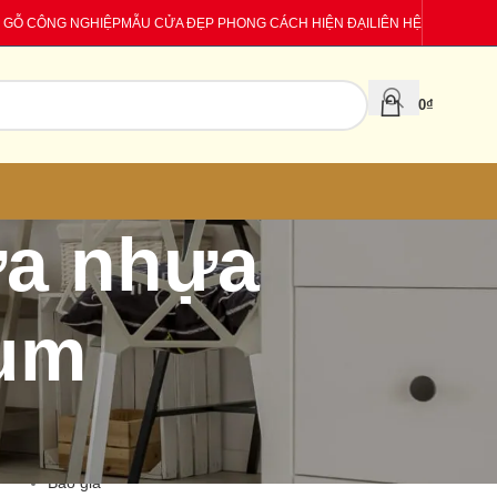
 GỖ CÔNG NGHIỆP
MẪU CỬA ĐẸP PHONG CÁCH HIỆN ĐẠI
LIÊN HỆ
0
₫
ửa nhựa
tum
CATEGORIES
Báo giá