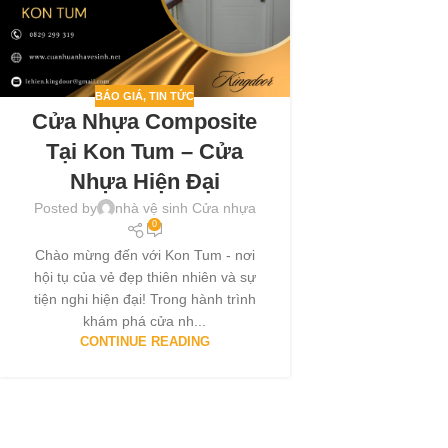
BÁO GIÁ
,
TIN TỨC
Cửa Nhựa Composite
Tại Kon Tum – Cửa
Nhựa Hiện Đại
Posted by
nhà vệ sinh Cửa nhựa
0
Chào mừng đến với Kon Tum - nơi
hội tụ của vẻ đẹp thiên nhiên và sự
tiện nghi hiện đại! Trong hành trình
khám phá cửa nh...
CONTINUE READING