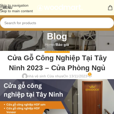
Skip to navigation
MENU
Skip to main content
Blog
Home
/
Báo giá
BÁO GIÁ
,
TIN TỨC
Cửa Gỗ Công Nghiệp Tại Tây
Ninh 2023 – Cửa Phòng Ngủ
0
nhà vệ sinh Cửa nhựa
On 13/11/2023