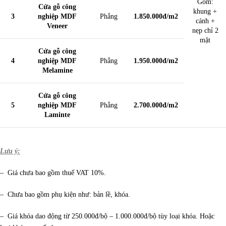
Gồm:
Cửa gỗ công
khung +
3
nghiệp MDF
Phẳng
1.850.000đ/m2
cánh +
Veneer
nẹp chỉ 2
mặt
Cửa gỗ công
4
nghiệp MDF
Phẳng
1.950.000đ/m2
Melamine
Cửa gỗ công
5
nghiệp MDF
Phẳng
2.700.000đ/m2
Laminte
Lưu ý:
– Giá chưa bao gồm thuế VAT 10%.
– Chưa bao gồm phụ kiện như: bản lề, khóa.
– Giá khóa dao động từ 250.000đ/bộ – 1.000.000đ/bộ tùy loại khóa. Hoặc