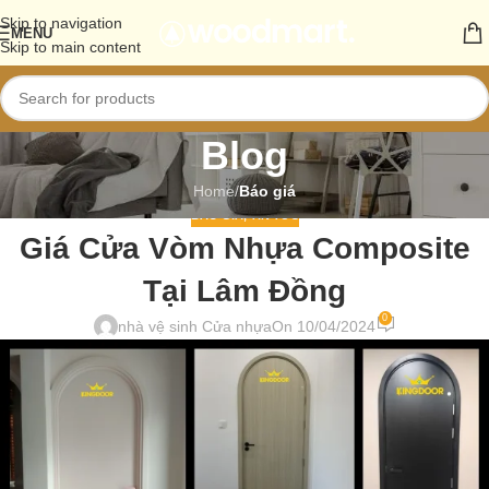
Skip to navigation
MENU
Skip to main content
Blog
Home
/
Báo giá
BÁO GIÁ
,
TIN TỨC
Giá Cửa Vòm Nhựa Composite
Tại Lâm Đồng
0
nhà vệ sinh Cửa nhựa
On 10/04/2024