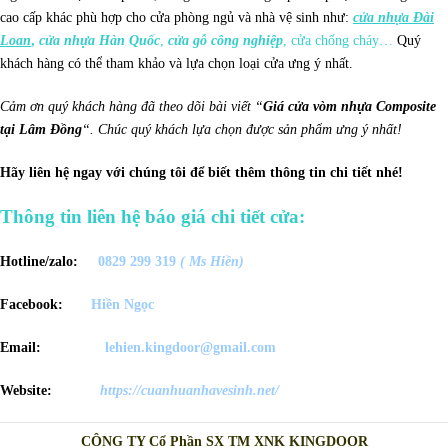
cao cấp khác phù hợp cho cửa phòng ngủ và nhà vệ sinh như:
cửa nhựa Đài
Loan
,
cửa nhựa Hàn Quốc
,
cửa gỗ công nghiệp
, cửa chống cháy…
Quý
khách hàng có thể tham khảo và lựa chọn loại cửa ưng ý nhất.
Cảm ơn quý khách hàng đã theo dõi bài viết “
Giá cửa vòm nhựa Composite
tại Lâm Đồng
“. Chúc quý khách lựa chọn được sản phẩm ưng ý nhất!
Hãy liên hệ ngay với chúng tôi để biết thêm thông tin chi tiết nhé!
Thông tin liên hệ báo giá chi tiết cửa:
Hotline/zalo:
0829 299 319
( Ms Hiền)
Facebook:
Hiền Ngọc
Email:
lehien.kingdoor@gmail.com
Website:
https://cuanhuanhavesinh.net/
CÔNG TY Cổ Phần SX TM XNK KINGDOOR