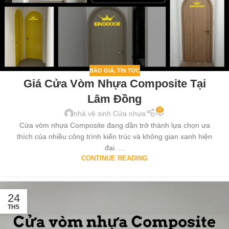
BÁO GIÁ
,
TIN TỨC
Giá Cửa Vòm Nhựa Composite Tại
Lâm Đồng
0
nhà vệ sinh Cửa nhựa
Cửa vòm nhựa Composite đang dần trở thành lựa chọn ưa
thích của nhiều công trình kiến trúc và không gian xanh hiện
đại. ...
CONTINUE READING
24
TH5