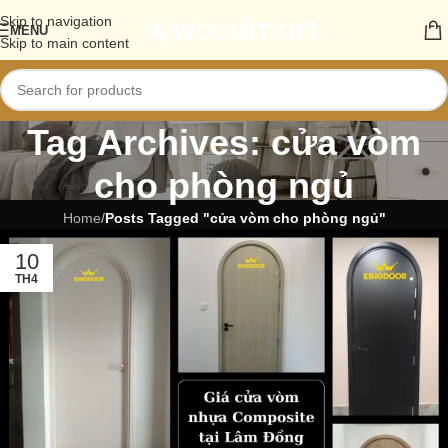
Skip to navigation
MENU
Skip to main content
Tag Archives: cửa vòm
cho phòng ngủ
Home
/
Posts Tagged "cửa vòm cho phòng ngủ"
10
TH4