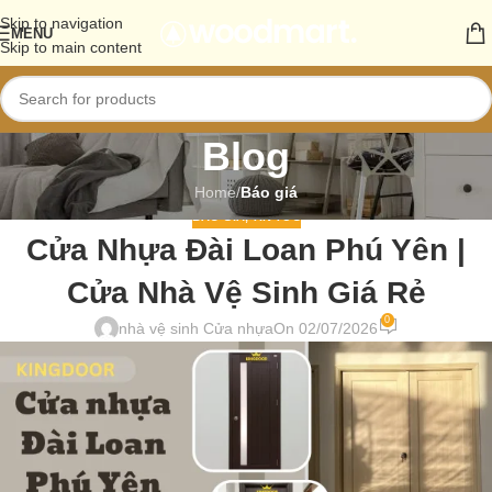
Skip to navigation
MENU
Skip to main content
Blog
Home
/
Báo giá
BÁO GIÁ
,
TIN TỨC
Cửa Nhựa Đài Loan Phú Yên |
Cửa Nhà Vệ Sinh Giá Rẻ
0
nhà vệ sinh Cửa nhựa
On 02/07/2026