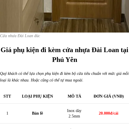
Cửa nhưa Đài Loan đúc
Giá phụ kiện đi kèm cửa nhựa Đài Loan tại
Phú Yên
Quý khách có thể lựa chọn phụ kiện đi kèm bộ cửa tiêu chuẩn với mức giá mỗi
loại là khác nhau. Hoặc cũng có thể tự mua ngoài.
STT
LOẠI PHỤ KIỆN
MÔ TẢ
ĐƠN GIÁ (VNĐ)
Inox dày
1
Bản lề
20.000đ/cái
2.5mm