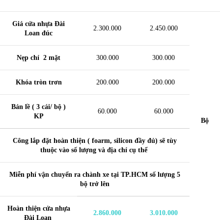
Giá cửa nhựa Đài
2.300.000
2.450.000
Loan đúc
Nẹp chỉ 2 mặt
300.000
300.000
Khóa tròn trơn
200.000
200.000
Bản lề ( 3 cái/ bộ )
60.000
60.000
KP
Bộ
Công lắp đặt hoàn thiện ( foarm, silicon đầy đủ) sẽ tùy
thuộc vào số lượng và địa chỉ cụ thể
Miễn phí vận chuyển ra chành xe tại TP.HCM số lượng 5
bộ trở lên
Hoàn thiện
cửa nhựa
2.860.000
3.010.000
Đài Loan