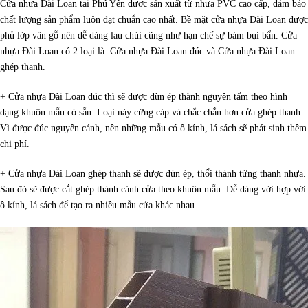
Cửa nhựa Đài Loan tại Phú Yên được sản xuất từ nhựa PVC cao cấp, đảm bảo
chất lượng sản phẩm luôn đạt chuẩn cao nhất. Bề mặt cửa nhựa Đài Loan được
phủ lớp vân gỗ nên dễ dàng lau chùi cũng như hạn chế sự bám bụi bẩn. Cửa
nhựa Đài Loan có 2 loại là: Cửa nhựa Đài Loan đúc và Cửa nhựa Đài Loan
ghép thanh.
+ Cửa nhựa Đài Loan đúc thì sẽ được đùn ép thành nguyên tấm theo hình
dạng khuôn mẫu có sẵn. Loại này cứng cáp và chắc chắn hơn cửa ghép thanh.
Vì được đúc nguyên cánh, nên những mẫu có ô kính, lá sách sẽ phát sinh thêm
chi phí.
+ Cửa nhựa Đài Loan ghép thanh sẽ được đùn ép, thổi thành từng thanh nhựa.
Sau đó sẽ được cắt ghép thành cánh cửa theo khuôn mẫu. Dễ dàng với hợp với
ô kính, lá sách để tạo ra nhiều mẫu cửa khác nhau.