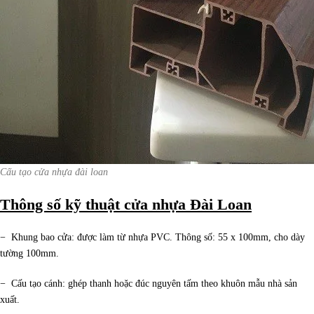
Cấu tạo cửa nhựa đài loan
Thông số kỹ thuật cửa nhựa Đài Loan
− Khung bao cửa: được làm từ nhựa PVC. Thông số: 55 x 100mm, cho dày
tường 100mm.
− Cấu tạo cánh: ghép thanh hoặc đúc nguyên tấm theo khuôn mẫu nhà sản
xuất.