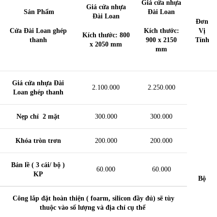
Giá cửa nhựa
Giá cửa nhựa
Sản Phẩm
Đài Loan
Đài Loan
Đơn
Cửa Đài Loan ghép
Kích thước:
Vị
Kích thước: 800
thanh
900 x 2150
Tính
x 2050 mm
mm
Giá cửa nhựa Đài
2.100.000
2.250.000
Loan ghép thanh
Nẹp chỉ 2 mặt
300.000
300.000
Khóa tròn trơn
200.000
200.000
Bản lề ( 3 cái/ bộ )
60.000
60.000
KP
Bộ
Công lắp đặt hoàn thiện ( foarm, silicon đầy đủ) sẽ tùy
thuộc vào số lượng và địa chỉ cụ thể