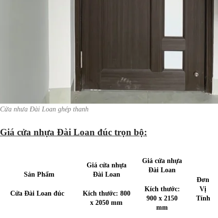
Cửa nhưa Đài Loan ghép thanh
Giá cửa nhựa Đài Loan đúc trọn bộ:
Giá cửa nhựa
Giá cửa nhựa
Đài Loan
Sản Phẩm
Đài Loan
Đơn
Kích thước:
Vị
Cửa Đài Loan đúc
Kích thước: 800
900 x 2150
Tính
x 2050 mm
mm