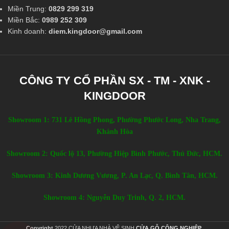
Miền Trung:
0829 299 319
Miền Bắc:
0989 252 309
Kinh doanh:
diem.kingdoor@gmail.com
CÔNG TY CỔ PHẦN SX - TM - XNK -
KINGDOOR
Showroom 1: 731 Lê Hồng Phong, Phường Phước Long, Nha Trang,
Khánh Hòa
Showroom 2: Quốc lộ 13, Phường Hiệp Bình Phước, Thủ Đức, HCM.
Showroom 3: Kinh Dương Vương, P. An Lạc, Q. Bình Tân, HCM.
Showroom 4: Nguyễn Duy Trinh, Q. 2, HCM.
Copyright
2022 CỬA NHỰA NHÀ VỆ SINH
CỬA GỖ CÔNG NGHIỆP
.