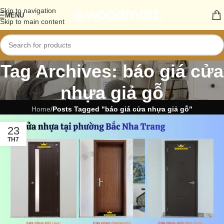
Skip to navigation
MENU
Skip to main content
Tag Archives: báo giá cửa
nhựa giả gỗ
Home
/
Posts Tagged "báo giá cửa nhựa giả gỗ"
23
TH7