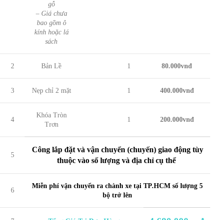
gỗ
– Giá chưa
bao gồm ô
kính hoặc lá
sách
2
Bản Lề
1
80.000vnđ
3
Nẹp chỉ 2 mặt
1
400.000vnđ
Khóa Tròn
4
1
200.000vnđ
Trơn
Công lắp đặt và vận chuyển (chuyến) giao động tùy
5
thuộc vào số lượng và địa chỉ cụ thể
Miễn phí vận chuyển ra chành xe tại TP.HCM số lượng 5
6
bộ trở lên