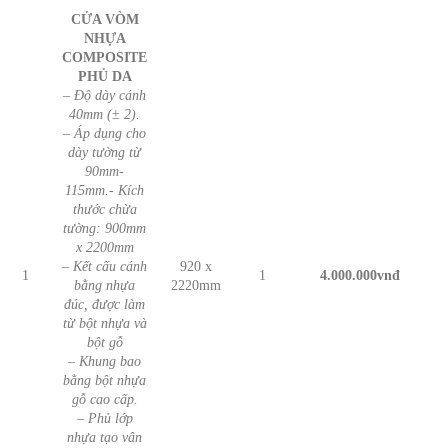
CỬA VÒM
NHỰA
COMPOSITE
PHỦ DA
– Độ dày cánh
40mm (± 2).
– Áp dụng cho
dày tường từ
90mm-
115mm.- Kích
thước chừa
tường: 900mm
x 2200mm
– Kết cấu cánh
920 x
1
1
4.000.000vnđ
bằng nhựa
2220mm
đúc, được làm
từ bột nhựa và
bột gỗ
– Khung bao
bằng bột nhựa
gỗ cao cấp.
– Phủ lớp
nhựa tạo vân