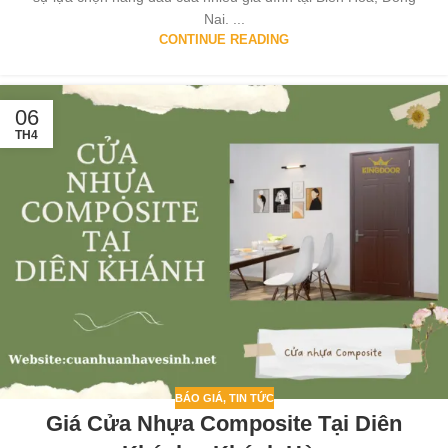
Nai. ...
CONTINUE READING
06
TH4
BÁO GIÁ
,
TIN TỨC
Giá Cửa Nhựa Composite Tại Diên