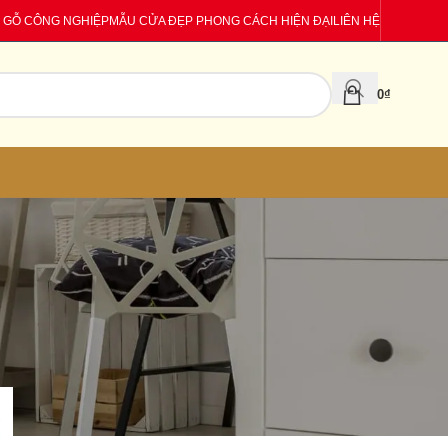
 GỖ CÔNG NGHIỆP
MẪU CỬA ĐẸP PHONG CÁCH HIỆN ĐẠI
LIÊN HỆ
0
₫
CATEGORIES
Báo giá
Tin tức