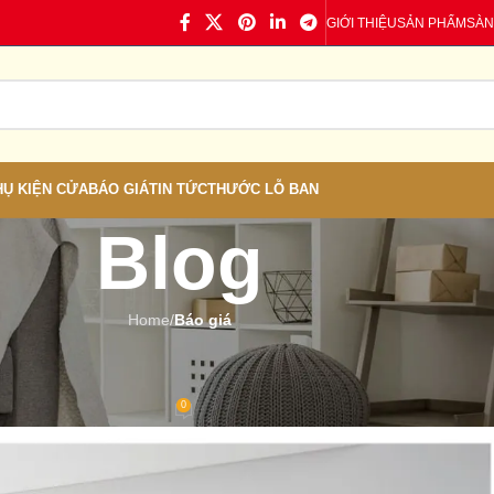
GIỚI THIỆU
SẢN PHẨM
SÀN
HỤ KIỆN CỬA
BÁO GIÁ
TIN TỨC
THƯỚC LỖ BAN
Blog
Home
/
Báo giá
Á
,
TIN TỨC
 Vạn Giã – Báo Giá Chi Tiết
0
 Cửa nhựa
On 11/07/2023