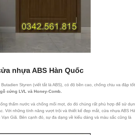
a cửa nhựa ABS Hàn Quốc
utadien Styren (viết tắt là ABS), có độ bền cao, chống chịu va đập tốt
, gỗ cứng LVL và Honey-Comb.
ống thấm nước và chống mối mọt, do đó chúng rất phù hợp để sử dụ
. Với những tính năng vượt trội và thiết kế đẹp mắt, cửa nhựa ABS H
ại Vạn Giã. Bên cạnh đó, sự đa dạng về kiểu dáng và màu sắc cũng là