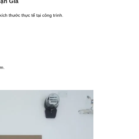
Vạn Giã
ch thước thực tế tại công trình.
mm.