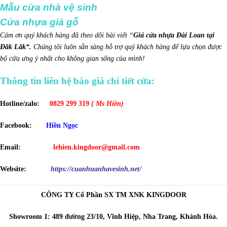
Mẫu cửa nhà vệ sinh
Cửa nhựa giả gỗ
Cảm ơn quý khách hàng đã theo dõi bài viết “
Giá cửa nhựa Đài Loan tại
Đăk Lăk
“.
Chúng tôi luôn sẵn sàng hỗ trợ quý khách hàng để lựa chọn được
bộ cửa ưng ý nhất cho không gian sống của mình!
Thông tin liên hệ báo giá chi tiết cửa:
Hotline/zalo:
0829 299 319
( Ms Hiền)
Facebook:
Hiền Ngọc
Email:
lehien.kingdoor@gmail.com
Website:
https://cuanhuanhavesinh.net/
CÔNG TY Cổ Phần SX TM XNK KINGDOOR
Showroom 1: 489 đường 23/10, Vĩnh Hiệp, Nha Trang, Khánh Hòa.