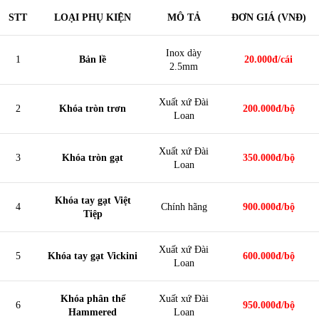
STT
LOẠI PHỤ KIỆN
MÔ TẢ
ĐƠN GIÁ (VNĐ)
Inox dày
1
Bản lề
20.000đ/cái
2.5mm
Xuất xứ Đài
2
Khóa tròn trơn
200.000đ/bộ
Loan
Xuất xứ Đài
3
Khóa tròn gạt
350.000đ/bộ
Loan
Khóa tay gạt Việt
4
Chính hãng
900.000đ/bộ
Tiệp
Xuất xứ Đài
5
Khóa tay gạt Vickini
600.000đ/bộ
Loan
Khóa phân thể
Xuất xứ Đài
6
950.000đ/bộ
Hammered
Loan