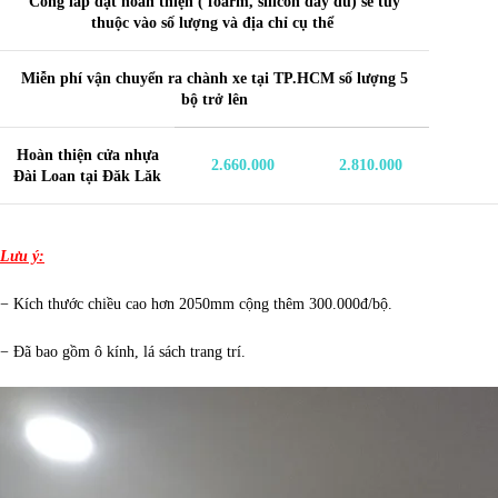
Công lắp đặt hoàn thiện ( foarm, silicon đầy đủ) sẽ tùy
thuộc vào số lượng và địa chỉ cụ thể
Miễn phí vận chuyển ra chành xe tại TP.HCM số lượng 5
bộ trở lên
Hoàn thiện
cửa nhựa
2.660.000
2.810.000
Đài Loan
tại Đăk Lăk
Lưu ý:
− Kích thước chiều cao hơn 2050mm cộng thêm 300.000đ/bộ.
− Đã bao gồm ô kính, lá sách trang trí.