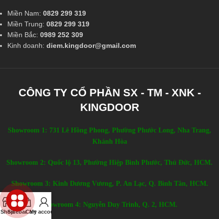
Miền Nam:
0829 299 319
Miền Trung:
0829 299 319
Miền Bắc:
0989 252 309
Kinh doanh:
diem.kingdoor@gmail.com
CÔNG TY CỔ PHẦN SX - TM - XNK -
KINGDOOR
Showroom 1: 731 Lê Hồng Phong, Phường Phước Long, Nha Trang,
Khánh Hòa
Showroom 2: Quốc lộ 13, Phường Hiệp Bình Phước, Thủ Đức, HCM.
Showroom 3: Kinh Dương Vương, P. An Lạc, Q. Bình Tân, HCM.
Showroom 4: Nguyễn Duy Trinh, Q. 2, HCM.
Shop
Sidebar
Cart
My account