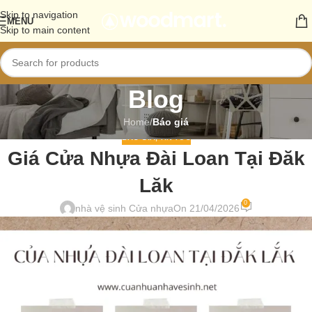
Skip to navigation
MENU
Skip to main content
Blog
Home
/
Báo giá
BÁO GIÁ
,
TIN TỨC
Giá Cửa Nhựa Đài Loan Tại Đăk
Lăk
0
nhà vệ sinh Cửa nhựa
On 21/04/2026