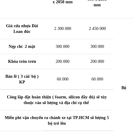
x 2050 mm
mm
Giá cửa nhựa Đài
2.300.000
2.450.000
Loan đúc
Nẹp chỉ 2 mặt
300.000
300.000
Khóa tròn trơn
200.000
200.000
Bản lề ( 3 cái/ bộ )
60.000
60.000
KP
Bộ
Công lắp đặt hoàn thiện ( foarm, silicon đầy đủ) sẽ tùy
thuộc vào số lượng và địa chỉ cụ thể
Miễn phí vận chuyển ra chành xe tại TP.HCM số lượng 5
bộ trở lên