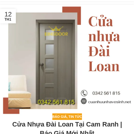
12
TH1
BÁO GIÁ
,
TIN TỨC
Cửa Nhựa Đài Loan Tại Cam Ranh |
Báo Giá Mới Nhất