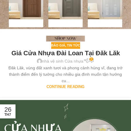
BÁO GIÁ
,
TIN TỨC
Giá Cửa Nhựa Đài Loan Tại Đăk Lăk
0
nhà vệ sinh Cửa nhựa
Đăk Lăk, vùng đất xanh tươi và phong cảnh hùng vĩ, đang trở
thành điểm đến lý tưởng cho nhiều gia đình muốn tận hưởng
cu...
CONTINUE READING
26
TH7