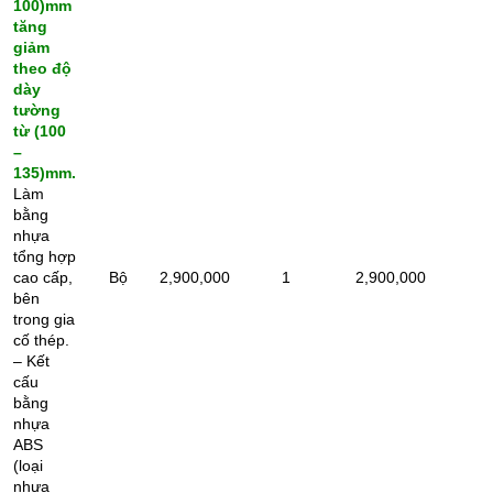
100)mm
tăng
giảm
theo độ
dày
tường
từ (100
–
135)mm.
Làm
bằng
nhựa
tổng hợp
cao cấp,
Bộ
2,900,000
1
2,900,000
bên
trong gia
cố thép.
– Kết
cấu
bằng
nhựa
ABS
(loại
nhựa