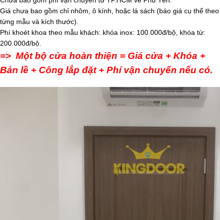
Chưa bao gồm phí vận chuyển từ TP.HCM về Phú Yên.
Giá chưa bao gồm chỉ nhôm, ô kính, hoặc lá sách (báo giá cụ thể theo
từng mẫu và kích thước).
Phí khoét khoa theo mẫu khách: khóa inox: 100.000đ/bộ, khóa từ:
200.000đ/bộ.
=> Một bộ cửa hoàn thiện = Giá cửa + Khóa +
Bản lề + Công lắp đặt + Phí vận chuyển nếu có.