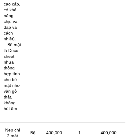
cao cấp,
có khả
năng
chịu va
đập và
cách
nhiệt).
– Bề mặt
là Deco-
sheet
nhựa
thông
hợp tính
cho bề
mặt như
vân gỗ
thật,
không
hút ẩm.
Nẹp chỉ
Bộ
400,000
1
400,000
2 mặt