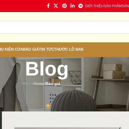
GIỚI THIỆU
SẢN PHẨM
SÀN
HỤ KIỆN CỬA
BÁO GIÁ
TIN TỨC
THƯỚC LỖ BAN
Blog
Home
/
Báo giá
Á
,
TIN TỨC
n – Cửa Nhựa Giả Gỗ Hàn Quốc
0
 Cửa nhựa
On 22/06/2023