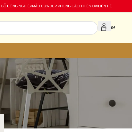
 GỖ CÔNG NGHIỆP
MẪU CỬA ĐẸP PHONG CÁCH HIỆN ĐẠI
LIÊN HỆ
0
₫
CATEGORIES
Báo giá
Tin tức