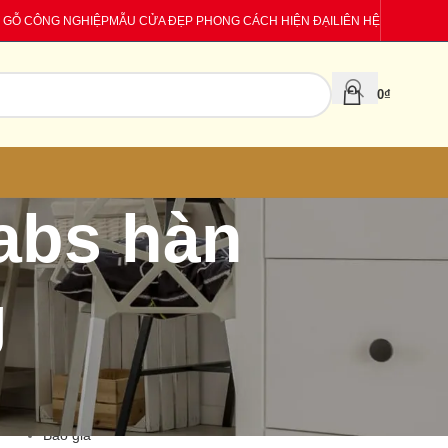
 GỖ CÔNG NGHIỆP
MẪU CỬA ĐẸP PHONG CÁCH HIỆN ĐẠI
LIÊN HỆ
0
₫
abs hàn
g
CATEGORIES
Báo giá