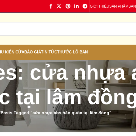
GIỚI THIỆU
SẢN PHẨM
SÀN
HỤ KIỆN CỬA
BÁO GIÁ
TIN TỨC
THƯỚC LỖ BAN
es: cửa nhựa 
c tại lâm đồn
/
Posts Tagged "cửa nhựa abs hàn quốc tại lâm đồng"