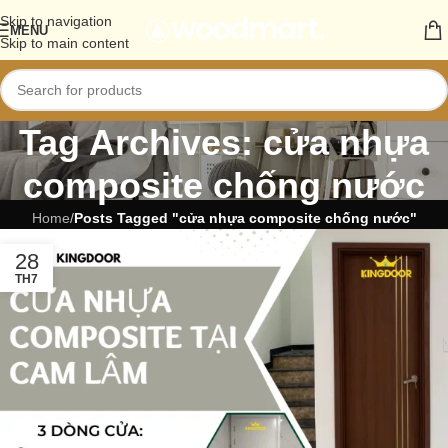
Skip to navigation
MENU
Skip to main content
Tag Archives: cửa nhựa
composite chống nước
Home
/
Posts Tagged "cửa nhựa composite chống nước"
28
TH7