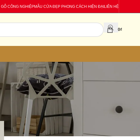
 GỖ CÔNG NGHIỆP
MẪU CỬA ĐẸP PHONG CÁCH HIỆN ĐẠI
LIÊN HỆ
0
₫
CATEGORIES
Báo giá
Tin tức