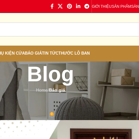
GIỚI THIỆU
SẢN PHẨM
SÀN
HỤ KIỆN CỬA
BÁO GIÁ
TIN TỨC
THƯỚC LỖ BAN
Blog
Home
/
Báo giá
Á
,
TIN TỨC
Cam Lâm – Cửa Nhựa Giá Rẻ
0
 Cửa nhựa
On 28/07/2024