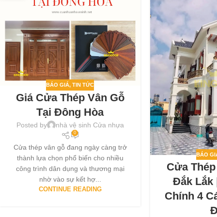
BÁO GIÁ
,
TIN TỨC
Giá Cửa Thép Vân Gỗ
Tại Đông Hòa
Posted by
nhà vệ sinh Cửa nhựa
0
Cửa thép vân gỗ đang ngày càng trở
BÁO GI
thành lựa chọn phổ biến cho nhiều
Cửa Thép
công trình dân dụng và thương mại
Đắk Lắk
nhờ vào sự kết hợ...
CONTINUE READING
Chính 4 C
Đ