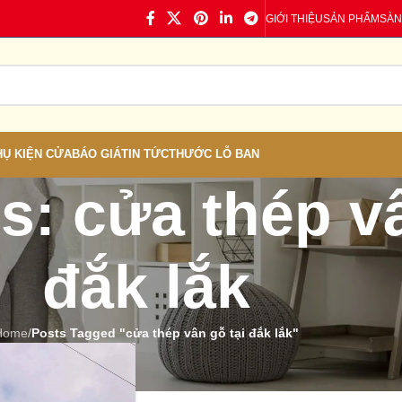
GIỚI THIỆU
SẢN PHẨM
SÀN
HỤ KIỆN CỬA
BÁO GIÁ
TIN TỨC
THƯỚC LỖ BAN
s: cửa thép vâ
đắk lắk
Home
/
Posts Tagged "cửa thép vân gỗ tại đắk lắk"