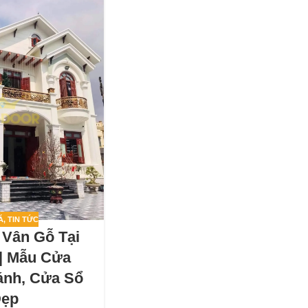
Á
,
TIN TỨC
 Vân Gỗ Tại
 | Mẫu Cửa
ánh, Cửa Sổ
ẹp