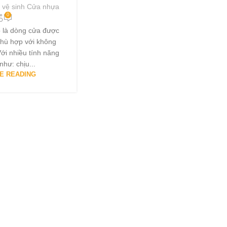
 vệ sinh Cửa nhựa
0
 là dòng cửa được
phù hợp với không
Với nhiều tính năng
 như: chịu...
E READING