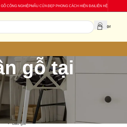
 GỖ CÔNG NGHIỆP
MẪU CỬA ĐẸP PHONG CÁCH HIỆN ĐẠI
LIÊN HỆ
0
₫
n gỗ tại
CATEGORIES
Báo giá