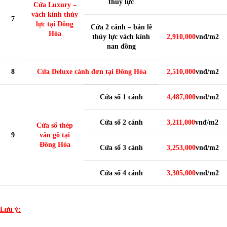
thủy lực
Cửa Luxury –
vách kính thủy
7
lực tại Đông
Cửa 2 cánh – bản lề
Hòa
thủy lực vách kính
2,910,000
vnđ/m2
nan đồng
8
Cửa Deluxe cánh đơn tại Đông Hòa
2,510,000
vnđ/m2
Cửa sổ 1 cánh
4,487,000
vnđ/m2
Cửa sổ 2 cánh
3,211,000
vnđ/m2
Cửa sổ thép
9
vân gỗ tại
Đông Hòa
Cửa sổ 3 cánh
3,253,000
vnđ/m2
Cửa sổ 4 cánh
3,305,000
vnđ/m2
Lưu ý: