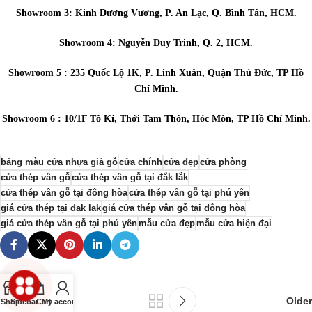
Showroom 3: Kinh Dương Vương, P. An Lạc, Q. Bình Tân, HCM.
Showroom 4: Nguyễn Duy Trinh, Q. 2, HCM.
Showroom 5 : 235 Quốc Lộ 1K, P. Linh Xuân, Quận Thủ Đức, TP Hồ
Chí Minh.
Showroom 6 : 10/1F Tô Kí, Thới Tam Thôn, Hóc Môn, TP Hồ Chí Minh.
bảng màu cửa nhựa giả gỗ
cửa chính
cửa đẹp
cửa phòng
cửa thép vân gỗ
cửa thép vân gỗ tại đắk lắk
cửa thép vân gỗ tại đông hòa
cửa thép vân gỗ tại phú yên
giá cửa thép tại đak lak
giá cửa thép vân gỗ tại đông hòa
giá cửa thép vân gỗ tại phú yên
mẫu cửa đẹp
mẫu cửa hiện đại
Newer
Older
Shop
Sidebar
Cart
My account