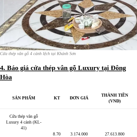
Cửa thép vân gỗ 4 cánh lệch tại Khánh Sơn
4. Báo giá cửa thép vân gỗ Luxury tại Đông
Hòa
THÀNH TIỀN
SẢN PHẨM
KT
ĐƠN GIÁ
(VNĐ)
Cửa thép vân gỗ
Luxury 4 cánh (KL-
41)
8.70
3.174.000
27.613.800