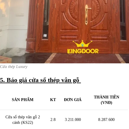
Cửa thép Luxury
5. Báo giá cửa sổ thép vân gỗ
THÀNH TIỀN
SẢN PHẨM
KT
ĐƠN GIÁ
(VNĐ)
Cửa sổ thép vân gỗ 2
2.8
3.211.000
8.287.600
cánh (KS22)