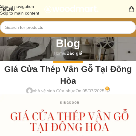
Skip to navigation
MENU
Skip to main content
Blog
Home
/
Báo giá
BÁO GIÁ
,
TIN TỨC
Giá Cửa Thép Vân Gỗ Tại Đông
Hòa
0
nhà vệ sinh Cửa nhựa
On 05/07/2025