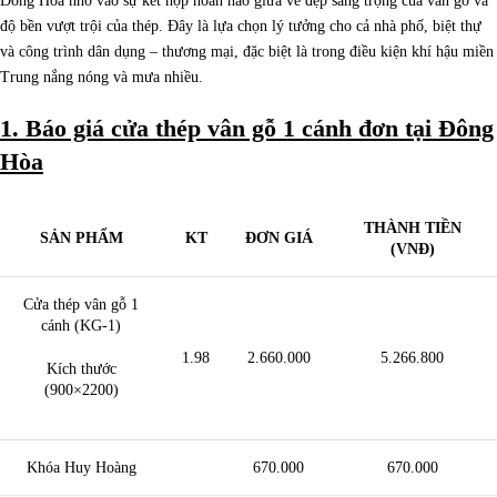
Đông Hòa nhờ vào sự kết hợp hoàn hảo giữa vẻ đẹp sang trọng của vân gỗ và
độ bền vượt trội của thép. Đây là lựa chọn lý tưởng cho cả nhà phố, biệt thự
và công trình dân dụng – thương mại, đặc biệt là trong điều kiện khí hậu miền
Trung nắng nóng và mưa nhiều.
1. Báo giá cửa thép vân gỗ 1 cánh đơn tại Đông
Hòa
THÀNH TIỀN
SẢN PHẨM
KT
ĐƠN GIÁ
(VNĐ)
Cửa thép vân gỗ 1
cánh (KG-1)
1.98
2.660.000
5.266.800
Kích thước
(900×2200)
Khóa Huy Hoàng
670.000
670.000