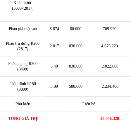
Kích thước
(3000×2817)
Phào giả mặt sau
8.874
80.000
709.920
Phào trụ đứng R200
2.817
830.000
4.676.220
(2817)
Phào ngang R200
3.40
830.000
2.822.000
(3400)
Phào đỉnh R150
3.80
588.000
2.234.400
(3800)
Phụ kiện
Liên hệ
TỔNG GIÁ TRỊ
38.056.320