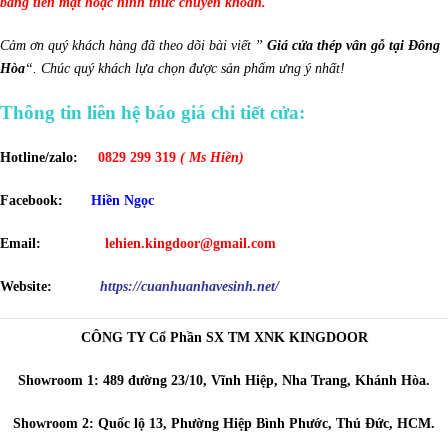
bằng tiền mặt hoặc hình thức chuyển khoản.
Cảm ơn quý khách hàng đã theo dõi bài viết ”
Giá cửa thép vân gỗ tại Đông
Hòa
“. Chúc quý khách lựa chọn được sản phẩm ưng ý nhất!
Thông tin liên hệ báo giá chi tiết cửa:
Hotline/zalo:
0829 299 319
( Ms Hiền)
Facebook:
Hiền Ngọc
Email:
lehien.kingdoor@gmail.com
Website:
https://cuanhuanhavesinh.net/
CÔNG TY Cổ Phần SX TM XNK KINGDOOR
Showroom 1: 489 đường 23/10, Vĩnh Hiệp, Nha Trang, Khánh Hòa.
Showroom 2: Quốc lộ 13, Phường Hiệp Bình Phước, Thủ Đức, HCM.