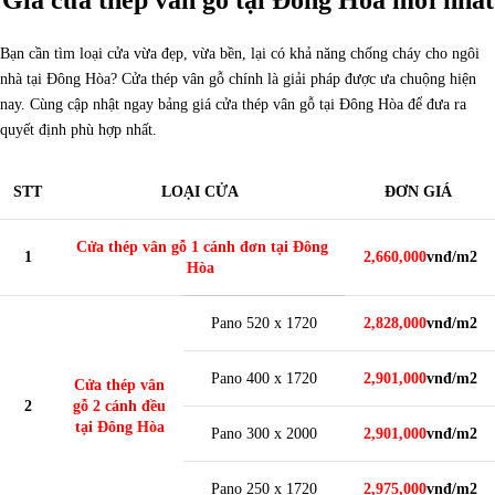
Giá cửa thép vân gỗ tại Đông Hòa mới nhất
Bạn cần tìm loại cửa vừa đẹp, vừa bền, lại có khả năng chống cháy cho ngôi
nhà tại Đông Hòa? Cửa thép vân gỗ chính là giải pháp được ưa chuộng hiện
nay. Cùng cập nhật ngay bảng giá cửa thép vân gỗ tại Đông Hòa để đưa ra
quyết định phù hợp nhất.
STT
LOẠI CỬA
ĐƠN GIÁ
Cửa thép vân gỗ 1 cánh đơn tại Đông
1
2,660,000
vnđ/m2
Hòa
Pano 520 x 1720
2,828,000
vnđ/m2
Pano 400 x 1720
2,901,000
vnđ/m2
Cửa thép vân
2
gỗ 2 cánh đều
tại Đông Hòa
Pano 300 x 2000
2,901,000
vnđ/m2
Pano 250 x 1720
2,975,000
vnđ/m2