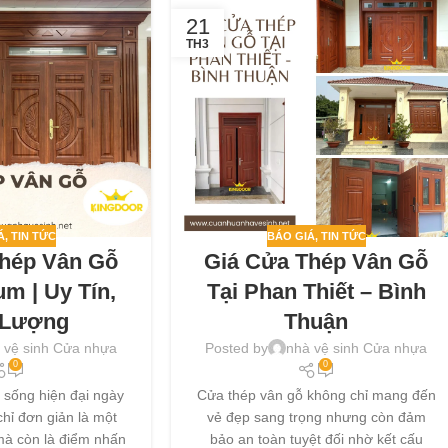
21
TH3
Á
,
TIN TỨC
BÁO GIÁ
,
TIN TỨC
Thép Vân Gỗ
Giá Cửa Thép Vân Gỗ
um | Uy Tín,
Tại Phan Thiết – Bình
 Lượng
Thuận
 vệ sinh Cửa nhựa
Posted by
nhà vệ sinh Cửa nhựa
0
0
 sống hiện đại ngày
Cửa thép vân gỗ không chỉ mang đến
hỉ đơn giản là một
vẻ đẹp sang trọng nhưng còn đảm
mà còn là điểm nhấn
bảo an toàn tuyệt đối nhờ kết cấu