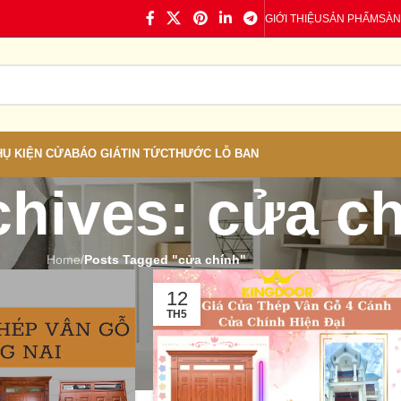
GIỚI THIỆU
SẢN PHẨM
SÀN
HỤ KIỆN CỬA
BÁO GIÁ
TIN TỨC
THƯỚC LỖ BAN
chives: cửa c
Home
/
Posts Tagged "cửa chính"
12
TH5