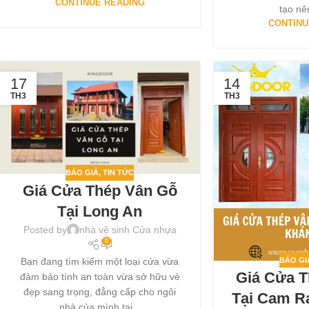
CONTINUE READING
tạo nê
CONTINU
17
14
TH3
TH3
BÁO GIÁ
,
TIN TỨC
Giá Cửa Thép Vân Gỗ
Tại Long An
Posted by
nhà vệ sinh Cửa nhựa
0
BÁO GI
Bạn đang tìm kiếm một loại cửa vừa
Giá Cửa 
đảm bảo tính an toàn vừa sở hữu vẻ
đẹp sang trọng, đẳng cấp cho ngôi
Tại Cam R
nhà của mình tại...