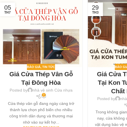
05
29
TH7
TH3
BÁO GIÁ
,
TIN TỨC
BÁO GI
Giá Cửa Thép Vân Gỗ
Giá Cửa 
Tại Đông Hòa
Tại Kon T
Chất
Posted by
nhà vệ sinh Cửa nhựa
0
Posted by
nhà
Cửa thép vân gỗ đang ngày càng trở
thành lựa chọn phổ biến cho nhiều
Trong không gian
công trình dân dụng và thương mại
nay, cửa không c
nhờ vào sự kết hợ...
vật dụng bảo vệ 