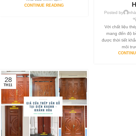
H
CONTINUE READING
Posted by
nhà
Với chất liệu th
mang đến độ bề
được thời tiết kh
môi trư
CONTINU
28
TH11