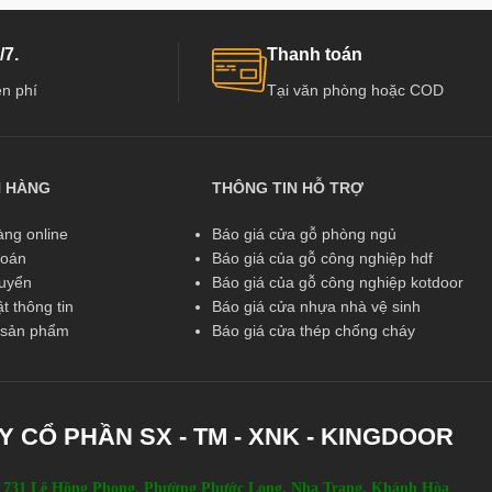
/7.
Thanh toán
n phí
Tại văn phòng hoặc COD
N HÀNG
THÔNG TIN HỖ TRỢ
ng online
Báo giá cửa gỗ phòng ngủ
toán
Báo giá của gỗ công nghiệp hdf
huyển
Báo giá của gỗ công nghiệp kotdoor
t thông tin
Báo giá cửa nhựa nhà vệ sinh
ả sản phẩm
Báo giá cửa thép chống cháy
Y CỔ PHẦN SX - TM - XNK - KINGDOOR
 731 Lê Hồng Phong, Phường Phước Long, Nha Trang, Khánh Hòa