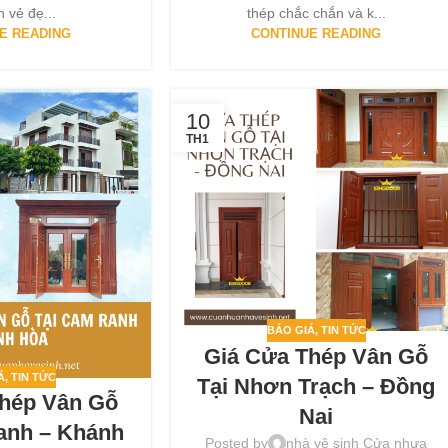
n vẻ đẹ...
thép chắc chắn và k...
E READING
CONTINUE READING
10
TH1
BÁO GIÁ
,
TIN TỨC
Giá Cửa Thép Vân Gỗ
Á
,
TIN TỨC
Tại Nhơn Trạch – Đồng
Thép Vân Gỗ
Nai
anh – Khánh
Posted by
nhà vệ sinh Cửa nhựa