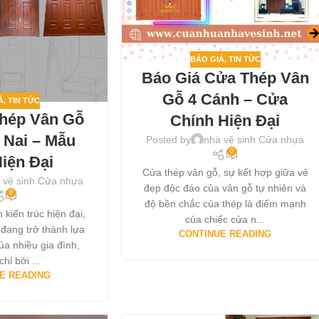
BÁO GIÁ
,
TIN TỨC
Báo Giá Cửa Thép Vân
Gỗ 4 Cánh – Cửa
Á
,
TIN TỨC
Thép Vân Gỗ
Chính Hiện Đại
 Nai – Mẫu
Posted by
nhà vệ sinh Cửa nhựa
0
iện Đại
Cửa thép vân gỗ, sự kết hợp giữa vẻ
 vệ sinh Cửa nhựa
đẹp độc đáo của vân gỗ tự nhiên và
0
độ bền chắc của thép là điểm mạnh
 kiến trúc hiện đại,
của chiếc cửa n...
đang trở thành lựa
CONTINUE READING
ủa nhiều gia đình,
hỉ bởi ...
E READING