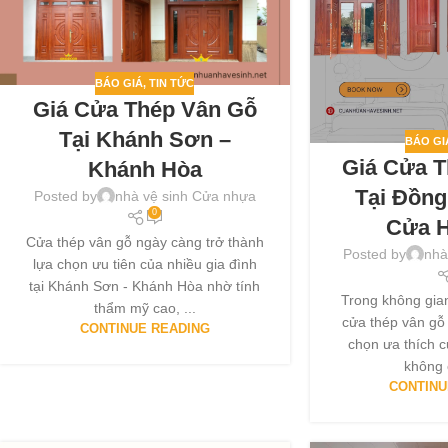
BÁO GIÁ
,
TIN TỨC
Giá Cửa Thép Vân Gỗ
Tại Khánh Sơn –
BÁO GI
Giá Cửa 
Khánh Hòa
Tại Đồng
Posted by
nhà vệ sinh Cửa nhựa
0
Cửa H
Cửa thép vân gỗ ngày càng trở thành
Posted by
nhà
lựa chọn ưu tiên của nhiều gia đình
tại Khánh Sơn - Khánh Hòa nhờ tính
Trong không gian
thẩm mỹ cao, ...
cửa thép vân gỗ 
CONTINUE READING
chọn ưa thích c
không c
CONTINU