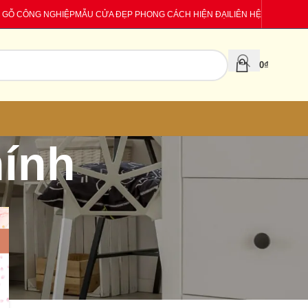
 GỖ CÔNG NGHIỆP
MẪU CỬA ĐẸP PHONG CÁCH HIỆN ĐẠI
LIÊN HỆ
0
₫
hính
CATEGORIES
Báo giá
Tin tức