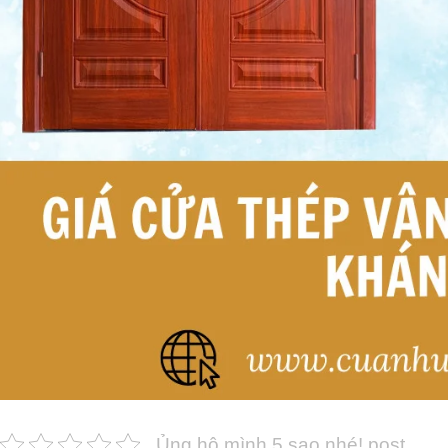
Ủng hộ mình 5 sao nhé! post