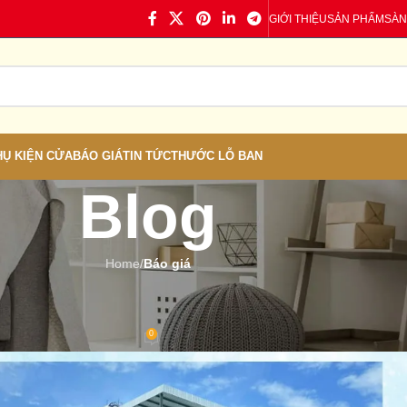
GIỚI THIỆU
SẢN PHẨM
SÀN
HỤ KIỆN CỬA
BÁO GIÁ
TIN TỨC
THƯỚC LỖ BAN
Blog
Home
/
Báo giá
Á
,
TIN TỨC
ại Cam Ranh – Khánh Hòa
0
 Cửa nhựa
On 14/03/2025