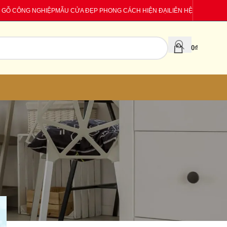
 GỖ CÔNG NGHIỆP
MẪU CỬA ĐẸP PHONG CÁCH HIỆN ĐẠI
LIÊN HỆ
0
₫
CATEGORIES
Báo giá
Tin tức