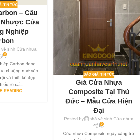
Á
,
TIN TỨC
arbon – Cấu
u Nhược Cửa
g Nghiệp
rbon
 vệ sinh Cửa nhựa
0
hiệp Carbon đang
ưa chuộng nhờ vào
BÁO GIÁ
,
TIN TỨC
rội và thiết kế đẹp
Giá Cửa Nhựa
hiểu rõ cấ...
Composite Tại Thủ
E READING
Đức – Mẫu Cửa Hiện
Đại
Posted by
nhà vệ sinh Cửa nhựa
0
Cửa nhựa Composite ngày càng trở