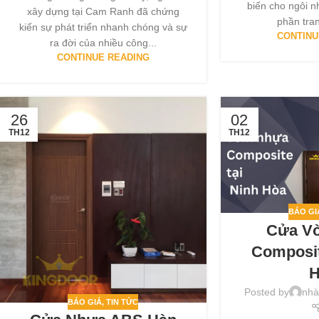
biến cho ngôi n
xây dựng tại Cam Ranh đã chứng
phần tran
kiến sự phát triển nhanh chóng và sự
CONTINU
ra đời của nhiều công...
CONTINUE READING
26
02
TH12
TH12
BÁO GI
Cửa V
Composit
H
Posted by
nhà
BÁO GIÁ
,
TIN TỨC