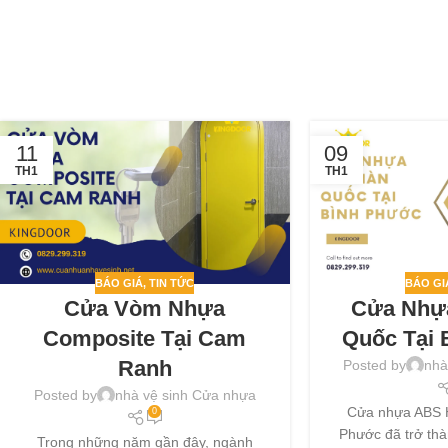
11
09
TH1
TH1
BÁO GIÁ
,
TIN TỨC
BÁO GI
Cửa Vòm Nhựa
Cửa Nhự
Composite Tại Cam
Quốc Tại
Ranh
Posted by
nhà
Posted by
nhà vệ sinh Cửa nhựa
Cửa nhựa ABS H
0
Phước đã trở thà
Trong những năm gần đây, ngành