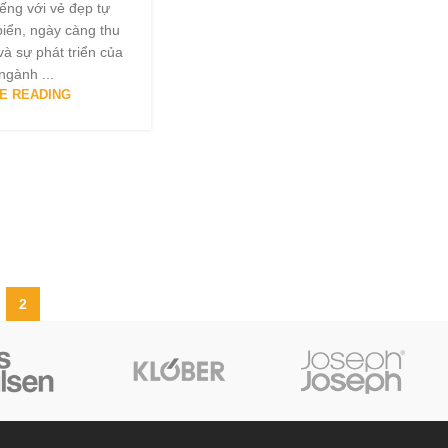
iếng với vẻ đẹp tự
 biển, ngày càng thu
à sự phát triển của
ngành ...
E READING
2