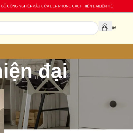
 GỖ CÔNG NGHIỆP
MẪU CỬA ĐẸP PHONG CÁCH HIỆN ĐẠI
LIÊN HỆ
0
₫
iện đại
CATEGORIES
Báo giá
Tin tức