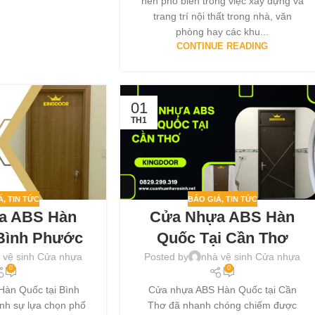
nên phổ biến trong việc xây dựng và
trang trí nội thất trong nhà, văn
phòng hay các khu...
CONTINUE READING
01
TH1
Á
,
TIN TỨC
BÁO GIÁ
,
TIN TỨC
a ABS Hàn
Cửa Nhựa ABS Hàn
 Bình Phước
Quốc Tại Cần Thơ
 vệ sinh Cửa nhựa
Posted by
nhà vệ sinh Cửa nhựa
0
0
àn Quốc tại Bình
Cửa nhựa ABS Hàn Quốc tại Cần
nh sự lựa chọn phổ
Thơ đã nhanh chóng chiếm được