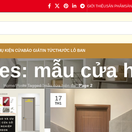
GIỚI THIỆU
SẢN PHẨM
SÀN
HỤ KIỆN CỬA
BÁO GIÁ
TIN TỨC
THƯỚC LỖ BAN
es: mẫu cửa h
Home
/
Posts Tagged "mẫu cửa hiện đại"
/
Page 2
17
TH1