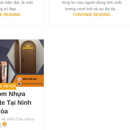
hà hiện đại, là một
lòng tin của người dùng bởi chất
g trí đẹp ...
lượng vượt trội và sự đa dạ...
E READING
CONTINUE READING
Á
,
TIN TỨC
òm Nhựa
e Tại Ninh
òa
 vệ sinh Cửa nhựa
0