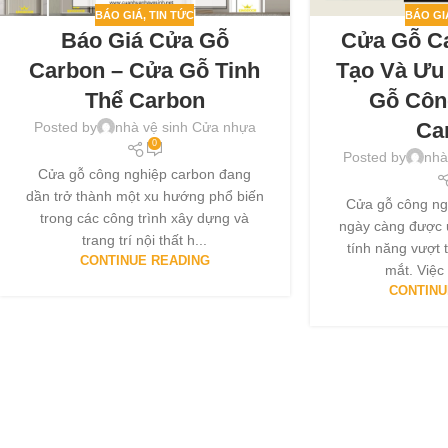
BÁO GIÁ
,
TIN TỨC
BÁO GI
Báo Giá Cửa Gỗ
Cửa Gỗ C
Carbon – Cửa Gỗ Tinh
Tạo Và Ư
Thể Carbon
Gỗ Côn
Ca
Posted by
nhà vệ sinh Cửa nhựa
0
Posted by
nhà
Cửa gỗ công nghiệp carbon đang
dần trở thành một xu hướng phổ biến
Cửa gỗ công ng
trong các công trình xây dựng và
ngày càng được 
trang trí nội thất h...
tính năng vượt t
CONTINUE READING
mắt. Việc 
CONTINU