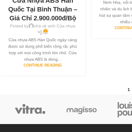
Cửa Nhựa ABS Hàn
Ninh Hòa, nổi t
Quốc Tại Bình Thuận –
nhiên và du lịch
hút sự quan tâm v
Giá Chỉ 2.900.000đ/bộ
nhiều 
Posted by
nhà vệ sinh Cửa nhựa
CONTINU
0
Cửa nhựa ABS Hàn Quốc ngày càng
được sử dụng phổ biến rộng rãi, phù
hợp với mọi công trình lớn nhỏ. Cửa
nhựa ABS là dòng...
CONTINUE READING
1