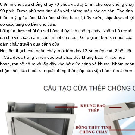
0.8mm cho cửa chống cháy 70 phút; và dày 1mm cho cửa chống cháy
90 phút. Được phủ sơn tĩnh điện với những màu sắc cơ bản. Tạo tính
thẩm mỹ, giúp tăng khả năng chống han gỉ, trầy xước, chịu được nhiệt
độ cao, tăng độ bền cho cửa.
Lõi giữa được nhồi ép sợi bông thủy tinh chống cháy. Nhằm hỗ trợ tối
đa cho việc cách âm, cách nhiệt của cửa. Giúp giảm bức xạ nhiệt của
đám cháy truyền qua cánh cửa.
Hai tấm thạch cao ngăn cháy, mỗi tấm dày 12.5mm ép chặt 2 bên lõi.
– Cửa được trang bị ron đặc biệt chạy dọc khung bao. Khi có hỏa
hoạn, ron sẽ nở ra và lấp đầy khe hở giữa cánh và khung. Nhằm ngăn
chặn khói, lửa thoát ra ngoài, đồng thời giúp cửa vận hành êm ái hơn.