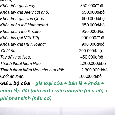
Khóa tròn gạt Jeely:
350.000đ/bộ
Khóa tay gạt Jeely cốt nhỏ:
550.000đ/bộ
Khóa tròn gạt Hàn Quốc:
600.000đ/bộ
Khóa phân thể Hammered:
950.000đ/bộ
Khóa phân thể K-saite:
950.000đ/bộ
Khóa tay gạt Việt Tiệp:
900.000đ/bộ
Khóa tay gạt Huy Hoàng:
900.000đ/bộ
Chốt âm:
200.000đ/bộ
Tay đẩy hơi Neo:
450.000đ/bộ
Thanh thoát hiểm Neo:
1.200.000đ/bộ
Thanh thoát hiểm Neo cho cửa đôi:
2.800.000đ/bộ
Chốt an toàn:
100.000đ/bộ
Giá 1 bộ cửa =
giá loại cửa + bản lề + khóa +
công lắp đặt (nếu có) + vận chuyển (nếu có) +
phí phát sinh (nếu có)