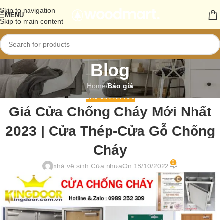
Skip to navigation
MENU
Skip to main content
Blog
Home
/
Báo giá
BÁO GIÁ
,
TIN TỨC
Giá Cửa Chống Cháy Mới Nhất
2023 | Cửa Thép-Cửa Gỗ Chống
Cháy
0
nhà vệ sinh Cửa nhựa
On 18/10/2022