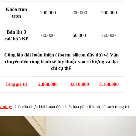
Khóa tròn
200.000
200.000
200.000
trơn
Bản lề ( 3
60.000
60.000
60.000
cái/ bộ ) KP
Công lắp đặt hoàn thiện ( foarm, silicon đầy đủ) và Vận
chuyển đến công trình sẽ tùy thuộc vào số lượng và địa
ch
ỉ cụ thể
2.860.000
3.010.000
3.160.000
Tổng giá trị
Lưu ý:
Giá cửa nhựa Đài Loan đúc chưa bao gồm ô kính, lá sách trang trí.