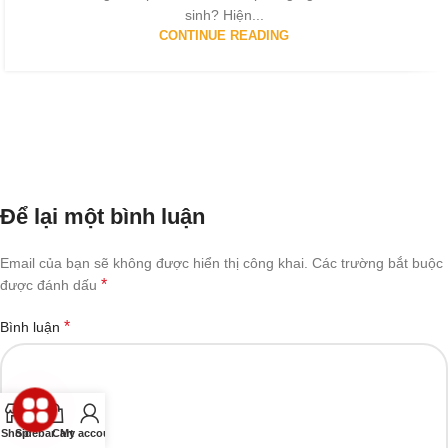
sinh? Hiện...
CONTINUE READING
Để lại một bình luận
Email của bạn sẽ không được hiển thị công khai.
Các trường bắt buộc
*
được đánh dấu
*
Bình luận
Shop
Sidebar
Cart
My account