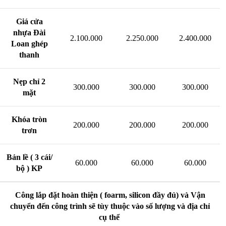
Giá cửa
nhựa Đài
2.100.000
2.250.000
2.400.000
Loan ghép
thanh
Nẹp chỉ 2
300.000
300.000
300.000
mặt
Khóa tròn
200.000
200.000
200.000
trơn
Bản lề ( 3 cái/
60.000
60.000
60.000
bộ ) KP
Công lắp đặt hoàn thiện ( foarm, silicon đầy đủ) và Vận
chuyển đến công trình sẽ tùy thuộc vào số lượng và địa chỉ
cụ thể