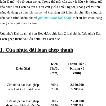
luôn là một yếu tố quan trọng. Trong thế giới của các vật liệu xây dựng, giá
cửa nhựa Đài Loan đã thu hút sự chú ý của nhiều người, không chỉ vì tính
năng đa dạng và tiện ích mà còn vì khả năng tiết kiệm chi phí. Hãy cùng bắt
đầu hành trình khám phá về
giá cửa nhựa Đài Loan
, một sự lựa chọn đáng
chú ý cho ngôi nhà của bạn.
Cửa nhựa Đài Loan tại Sơn Hòa được chia làm 2 loại chính: Cửa nhựa Đài
Loan ghép thanh và Cửa nhựa Đài Loan đúc.
1. Cửa nhựa đài loan ghép thanh
Kích
Thành Tiền (
Diễn Giải
Thước
Khung và
(mm)
cánh)
Cửa nhựa đài loan ghép
800 x
2.100.000
thanh loại kích thước nhỏ
2050
VNĐ/Bộ
Cửa nhựa đài loan ghép
900 x
2.250.000
thanh loại kích thước lớn
2150
VNĐ/Bộ