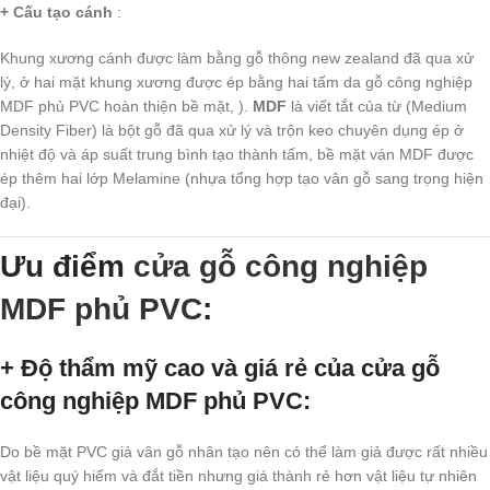
+ Cấu tạo cánh
:
Khung xương cánh được làm bằng gỗ thông new zealand đã qua xử
lý, ở hai mặt khung xương được ép bằng hai tấm da gỗ công nghiệp
MDF phủ PVC hoàn thiện bề mặt, ).
MDF
là viết tắt của từ (Medium
Density Fiber) là bột gỗ đã qua xử lý và trộn keo chuyên dụng ép ở
nhiệt độ và áp suất trung bình tạo thành tấm, bề mặt ván MDF được
ép thêm hai lớp Melamine (nhựa tổng hợp tạo vân gỗ sang trọng hiện
đại).
Ưu điểm
cửa gỗ công nghiệp
MDF phủ PVC
:
+ Độ thẩm mỹ cao và giá rẻ của cửa gỗ
công nghiệp MDF phủ PVC
:
Do bề mặt PVC giả vân gỗ nhân tạo nên có thể làm giả được rất nhiều
vật liệu quý hiếm và đắt tiền nhưng giá thành rẻ hơn vật liệu tự nhiên