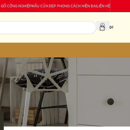
 GỖ CÔNG NGHIỆP
MẪU CỬA ĐẸP PHONG CÁCH HIỆN ĐẠI
LIÊN HỆ
0
₫
CATEGORIES
Báo giá
Tin tức