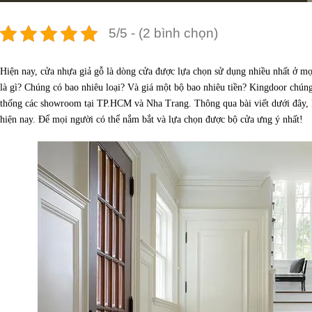
5/5 - (2 bình chọn)
Hiện nay, cửa nhựa giả gỗ là dòng cửa được lựa chọn sử dụng nhiều nhất ở mọ
là gì? Chúng có bao nhiêu loại? Và giá một bộ bao nhiêu tiền? Kingdoor chúng
thống các showroom tại TP.HCM và Nha Trang. Thông qua bài viết dưới đây, 
hiện nay. Để mọi người có thể nắm bắt và lựa chọn được bộ cửa ưng ý nhất!