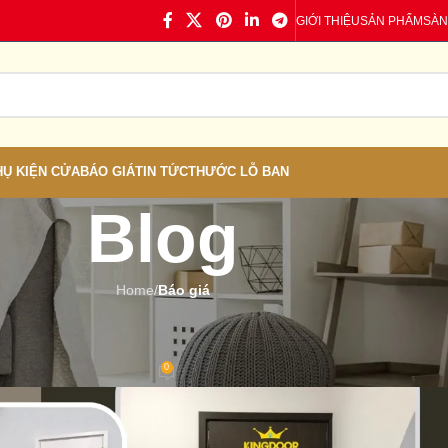
GIỚI THIỆU
SẢN PHẨM
SÀN
HỤ KIỆN CỬA
BÁO GIÁ
TIN TỨC
THƯỚC LỖ BAN
Blog
Home
/
Báo giá
Á
,
TIN TỨC
 – Giá Cửa Nhựa Mới Nhất
0
 Cửa nhựa
On 26/04/2024