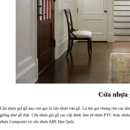
Cửa nhựa g
Cửa nhựa giả gỗ hay còn gọi là cửa nhựa vân gỗ. Là tên gọi chung cho các d
giống như gỗ thật. Cửa nhựa giả gỗ cao cấp được làm từ nhựa PVC hoặc nhựa 
nhựa Composite và cửa nhựa ABS Hàn Quốc.