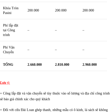
Khóa Tròn
200.000
200.000
200.000
Pasini
Phí lắp đặt
tại Công
–
–
–
trình
Phí Vận
–
–
–
Chuyển
TỔNG
2.660.000
2.810.000
2.960.000
Lưu ý:
+ Công lắp đặt và vận chuyển sẽ tùy thuộc vào số lượng và địa chỉ công trình
sẽ báo giá chính xác cho quý khách
+ Đối với cửa Đài Loan ghép thanh, những mẫu có ô kính, lá sách sẽ không