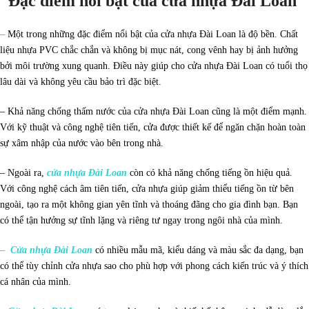
Đặc điểm nổi bật của cửa nhựa Đài Loan
–
Một trong những đặc điểm nổi bật của cửa nhựa Đài Loan là độ bền. Chất
liệu nhựa PVC chắc chắn và không bị mục nát, cong vênh hay bị ảnh hưởng
bởi môi trường xung quanh. Điều này giúp cho cửa nhựa Đài Loan có tuổi thọ
lâu dài và không yêu cầu bảo trì đặc biệt.
– Khả năng chống thấm nước của cửa nhựa Đài Loan cũng là một điểm mạnh.
Với kỹ thuật và công nghệ tiên tiến, cửa được thiết kế để ngăn chặn hoàn toàn
sự xâm nhập của nước vào bên trong nhà.
– Ngoài ra,
cửa nhựa Đài Loan
còn có khả năng chống tiếng ồn hiệu quả.
Với công nghệ cách âm tiên tiến, cửa nhựa giúp giảm thiểu tiếng ồn từ bên
ngoài, tạo ra một không gian yên tĩnh và thoáng đãng cho gia đình bạn. Bạn
có thể tận hưởng sự tĩnh lặng và riêng tư ngay trong ngôi nhà của mình.
–
Cửa nhựa Đài Loan
có nhiều mẫu mã, kiểu dáng và màu sắc đa dạng, bạn
có thể tùy chỉnh cửa nhựa sao cho phù hợp với phong cách kiến trúc và ý thích
cá nhân của mình.