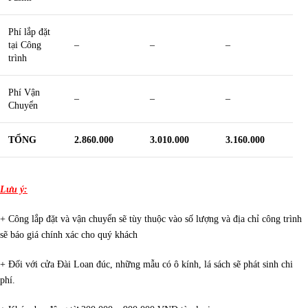
Phí lắp đặt
tại Công
–
–
–
trình
Phí Vận
–
–
–
Chuyển
TỔNG
2.860.000
3.010.000
3.160.000
Lưu ý:
+ Công lắp đặt và vận chuyển sẽ tùy thuộc vào số lượng và địa chỉ công trình
sẽ báo giá chính xác cho quý khách
+ Đối với cửa Đài Loan đúc, những mẫu có ô kính, lá sách sẽ phát sinh chi
phí.