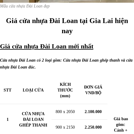
Mẫu cửa nhựa Đài Loan đẹp
Giá cửa nhựa Đài Loan tại Gia Lai hiện
nay
Giá cửa nhựa Đài Loan mới nhất
Cửa nhựa Đài Loan có 2 loại gồm: Cửa nhựa Đài Loan ghép thanh và cửa
nhựa Đài Loan đúc.
KÍCH
ĐƠN GIÁ
STT
LOẠI CỬA
THƯỚC
VNĐ/BỘ
(mm)
800 x 2050
2.100.000
CỬA NHỰA
Giá bao
1
ĐÀI LOAN
gôm:
GHÉP THANH
900 x 2150
2.250.000
Cánh +