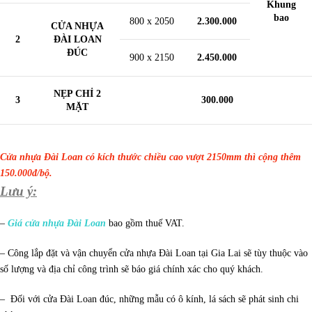
Khung
bao
800 x 2050
2.300.000
CỬA NHỰA
2
ĐÀI LOAN
ĐÚC
900 x 2150
2.450.000
NẸP CHỈ 2
3
300.000
MẶT
Cửa nhựa Đài Loan có kích thước chiều cao vượt 2150mm thì cộng thêm
150.000đ/bộ.
Lưu ý:
–
Giá cửa nhựa Đài Loan
bao gồm thuế VAT.
– Công lắp đặt và vận chuyển cửa nhựa Đài Loan tại Gia Lai sẽ tùy thuộc vào
số lượng và địa chỉ công trình sẽ báo giá chính xác cho quý khách.
– Đối với cửa Đài Loan đúc, những mẫu có ô kính, lá sách sẽ phát sinh chi