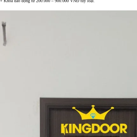
+ Khóa dao động từ 200.000 – 900.000 VNĐ tùy loại.