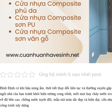
Ủng hộ mình 5 sao nhé! post
Bình Định có khí hậu nóng ẩm, thời tiết thay đổi liên tục và thường xuyên gặ
ngôi nhà của bạn tránh khỏi hiện tượng cong vênh, mối mọt hay chảy nước t
về độ bền cao, chống nước tuyệt đối, mẫu mã màu sắc đẹp và hiện đại, cửa n
công trình xây dựng.