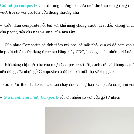
Cửa nhựa composite
là một trong những loại cửa mới được sử dụng rộng rãi
vượt trội so với các loại cửa thông thường như:
– Cửa nhựa composite nổi bật với khả năng chống nước tuyệt đối, không bị c
cửa phòng đến cửa nhà vệ sinh
, cửa nhà tắm…
− Cửa nhựa Composite có tính thẩm mỹ cao, bề mặt phôi cửa có độ bám cao n
hợp với nhiều kiểu dáng được tạo bằng máy CNC, hoặc gắn chỉ nhôm, chỉ nổi…
− Khả năng chịu lực của cửa nhựa Composite rất tốt, cánh cửa và khung bao đ
nên dòng cửa nhựa gỗ Composite có độ bền và tuổi thọ sử dụng cao.
– Cửa được thiết kế hệ ron cao sau chạy dọc khung bao. Giúp cửa đóng mở êm
−
Giá thành cửa nhựa Composite
rẻ hơn nhiều so với cửa gỗ tự nhiên.