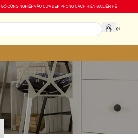
 GỖ CÔNG NGHIỆP
MẪU CỬA ĐẸP PHONG CÁCH HIỆN ĐẠI
LIÊN HỆ
0
₫
CATEGORIES
Báo giá
Tin tức