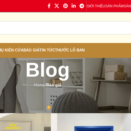
GIỚI THIỆU
SẢN PHẨM
SÀN
HỤ KIỆN CỬA
BÁO GIÁ
TIN TỨC
THƯỚC LỖ BAN
Blog
Home
/
Báo giá
Á
,
TIN TỨC
ình Định – Cửa Nhựa Giả Gỗ
0
 Cửa nhựa
On 18/07/2024