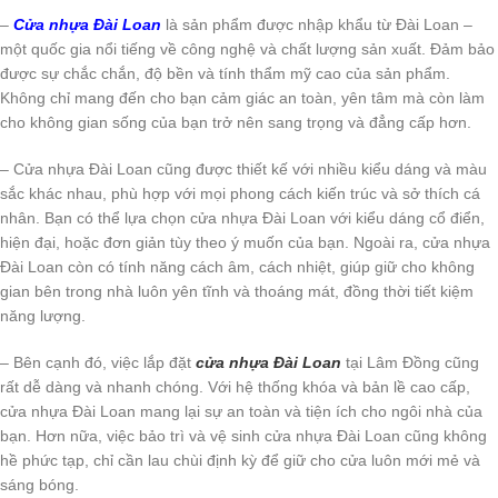
–
Cửa nhựa Đài Loan
là sản phẩm được nhập khẩu từ Đài Loan –
một quốc gia nổi tiếng về công nghệ và chất lượng sản xuất. Đảm bảo
được sự chắc chắn, độ bền và tính thẩm mỹ cao của sản phẩm.
Không chỉ mang đến cho bạn cảm giác an toàn, yên tâm mà còn làm
cho không gian sống của bạn trở nên sang trọng và đẳng cấp hơn.
– Cửa nhựa Đài Loan cũng được thiết kế với nhiều kiểu dáng và màu
sắc khác nhau, phù hợp với mọi phong cách kiến trúc và sở thích cá
nhân. Bạn có thể lựa chọn cửa nhựa Đài Loan với kiểu dáng cổ điển,
hiện đại, hoặc đơn giản tùy theo ý muốn của bạn. Ngoài ra, cửa nhựa
Đài Loan còn có tính năng cách âm, cách nhiệt, giúp giữ cho không
gian bên trong nhà luôn yên tĩnh và thoáng mát, đồng thời tiết kiệm
năng lượng.
– Bên cạnh đó, việc lắp đặt
cửa nhựa Đài Loan
tại Lâm Đồng cũng
rất dễ dàng và nhanh chóng. Với hệ thống khóa và bản lề cao cấp,
cửa nhựa Đài Loan mang lại sự an toàn và tiện ích cho ngôi nhà của
bạn. Hơn nữa, việc bảo trì và vệ sinh cửa nhựa Đài Loan cũng không
hề phức tạp, chỉ cần lau chùi định kỳ để giữ cho cửa luôn mới mẻ và
sáng bóng.