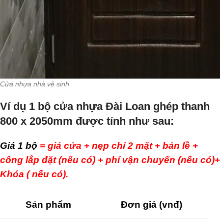
Cửa nhựa nhà vệ sinh
Ví dụ 1 bộ cửa nhựa Đài Loan ghép thanh
800 x 2050mm được tính như sau:
Giá 1 bộ
= giá cửa + nẹp chỉ 2 mặt + bản lề +
công lắp đặt (nếu có) + phí vận chuyển (nếu có)+
Khóa ( nếu có).
Sản phẩm
Đơn giá (vnđ)