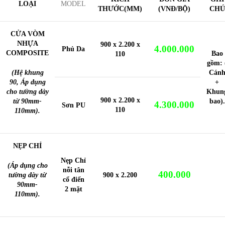
LOẠI
MODEL
THƯỚC(MM)
(VNĐ/BỘ)
CHÚ
CỬA VÒM
NHỰA
900 x 2.200 x
4.000.000
Phủ Da
COMPOSITE
Bao
110
gồm: 
(Hệ khung
Cán
90, Áp dụng
+
cho tường dày
Khun
900 x 2.200 x
từ 90mm-
bao).
4.300.000
Sơn PU
110
110mm).
NẸP CHỈ
Nẹp Chỉ
(Áp dụng cho
nỗi tân
400.000
tường dày từ
900 x 2.200
cổ điển
90mm-
2 mặt
110mm).