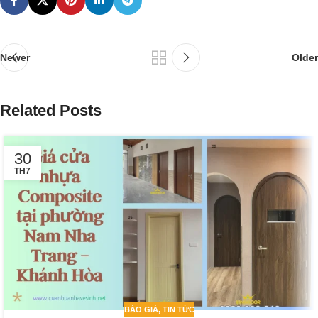
Newer
Older
Related Posts
30
TH7
BÁO GIÁ
,
TIN TỨC