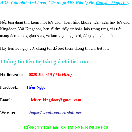
HDF
,
Cửa nhựa Đài Loan
,
Cửa nhựa ABS Hàn Quốc
,
Cửa gỗ chống cháy
…
Nếu bạn đang tìm kiếm một lựa chọn hoàn hảo, không ngần ngại hãy lựa chọn
Kingdoor. Với Kingdoor, bạn sẽ tìm thấy sự hoàn hảo trong từng chi tiết,
mang đến không gian sống và làm việc tuyệt vời, đáng yêu và an lành.
Hãy liên hệ ngay với chúng tôi để biết thêm thông tin chi tiết nhé!
Thông tin liên hệ báo giá chi tiết cửa:
Hotline/zalo:
0829 299 319
( Ms Hiền)
Facebook:
Hiền Ngọc
Email:
lehien.kingdoor@gmail.com
Website:
https://cuanhuanhavesinh.net/
CÔNG TY Cổ Phần SX TM XNK KINGDOOR