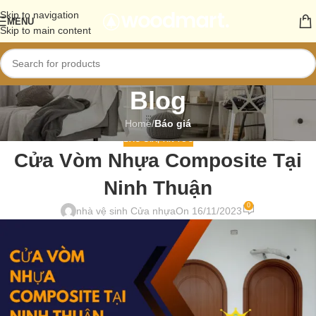
Skip to navigation
MENU
Skip to main content
Blog
Home
/
Báo giá
BÁO GIÁ
,
TIN TỨC
Cửa Vòm Nhựa Composite Tại
Ninh Thuận
0
nhà vệ sinh Cửa nhựa
On 16/11/2023