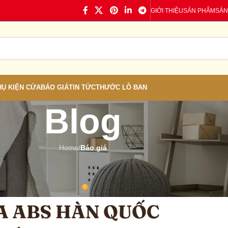
GIỚI THIỆU
SẢN PHẨM
SÀN
HỤ KIỆN CỬA
BÁO GIÁ
TIN TỨC
THƯỚC LỖ BAN
Blog
Home
/
Báo giá
Á
,
TIN TỨC
àn Quốc Tại Trà Vinh
0
 Cửa nhựa
On 04/07/2026