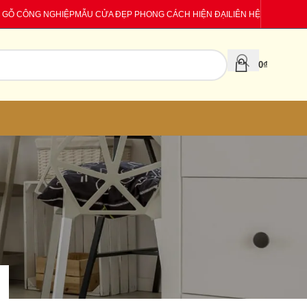
 GỖ CÔNG NGHIỆP
MẪU CỬA ĐẸP PHONG CÁCH HIỆN ĐẠI
LIÊN HỆ
0
₫
CATEGORIES
Báo giá
Tin tức