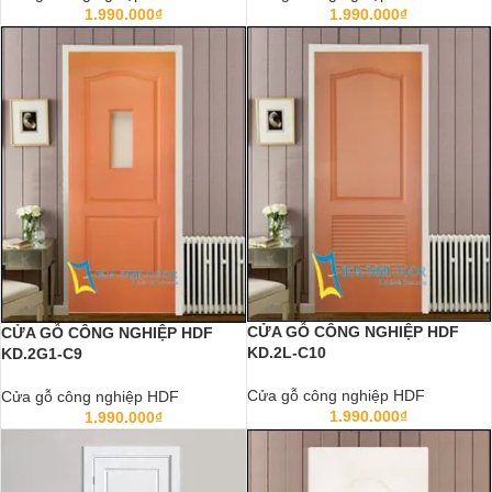
1.990.000
₫
1.990.000
₫
CỬA GỖ CÔNG NGHIỆP HDF
CỬA GỖ CÔNG NGHIỆP HDF
KD.2L-C10
KD.2G1-C9
Cửa gỗ công nghiệp HDF
Cửa gỗ công nghiệp HDF
1.990.000
₫
1.990.000
₫