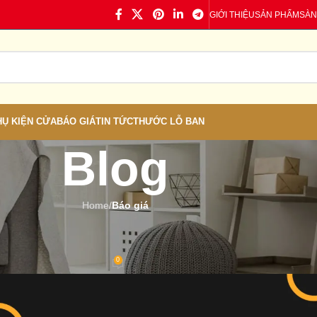
GIỚI THIỆU
SẢN PHẨM
SÀN
HỤ KIỆN CỬA
BÁO GIÁ
TIN TỨC
THƯỚC LỖ BAN
Blog
Home
/
Báo giá
Á
,
TIN TỨC
oan Tại Kon Tum
0
 Cửa nhựa
On 08/12/2023