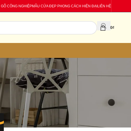
 GỖ CÔNG NGHIỆP
MẪU CỬA ĐẸP PHONG CÁCH HIỆN ĐẠI
LIÊN HỆ
0
₫
CATEGORIES
Báo giá
Tin tức